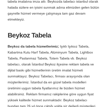
halada sizlere en iyisini sunmak adına elimizden gelen bütün
gayretle hizmet vermeye çalışmaya tam gaz devam
etmekteyiz.
Beykoz Tabela
Beykoz
da tabela hizmetlerimiz;
Işıklı Işıksız Tabela,
Kabartma Kutu Harf Tabela, Alüminyum Tabela, Lightbox
Tabela, Paslanmaz Tabela, Totem Tabela vb. Beykoz
tabelacı, olarak İstanbul Beykoz ilçesine reklam tabela ve
dijital baskı gibi hizmetlerinin üretim imalat hizmeti
sunmaktayız. Beykoz Tabelacı, firması arayışında olan
müşterilerimiz. İstanbul da en güzel tabela modelleri
üretimini uygun tabela fiyatlarımız ile bizden hizmet
alabilirsiniz. Reklam firmamız rakiplerine göre uygun fiyat
yüksek kalitede hizmet sunmaktadır. Beykoz tabelacı
bundan tam 26 yıl önce çıktığı yolda siz değerli müşterileri
için İstanbul un bir çok yerinde binlerce tabela imalatına