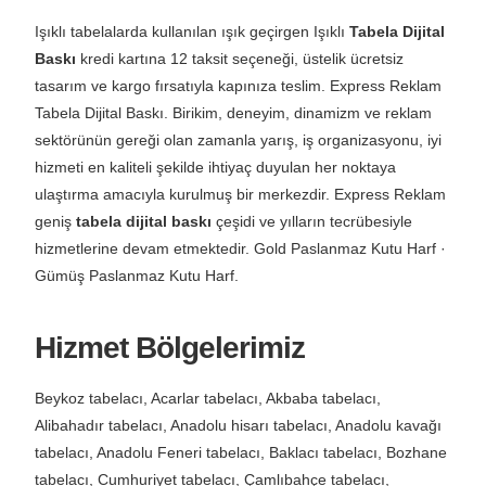
Işıklı tabelalarda kullanılan ışık geçirgen Işıklı
Tabela Dijital
Baskı
kredi kartına 12 taksit seçeneği, üstelik ücretsiz
tasarım ve kargo fırsatıyla kapınıza teslim. Express Reklam
Tabela Dijital Baskı. Birikim, deneyim, dinamizm ve reklam
sektörünün gereği olan zamanla yarış, iş organizasyonu, iyi
hizmeti en kaliteli şekilde ihtiyaç duyulan her noktaya
ulaştırma amacıyla kurulmuş bir merkezdir. Express Reklam
geniş
tabela dijital baskı
çeşidi ve yılların tecrübesiyle
hizmetlerine devam etmektedir. Gold Paslanmaz Kutu Harf ·
Gümüş Paslanmaz Kutu Harf.
Hizmet Bölgelerimiz
Beykoz tabelacı, Acarlar tabelacı, Akbaba tabelacı,
Alibahadır tabelacı, Anadolu hisarı tabelacı, Anadolu kavağı
tabelacı, Anadolu Feneri tabelacı, Baklacı tabelacı, Bozhane
tabelacı, Cumhuriyet tabelacı, Çamlıbahçe tabelacı,
Çengeldere tabelacı, Çiftlik tabelacı, Çiğdem tabelacı,