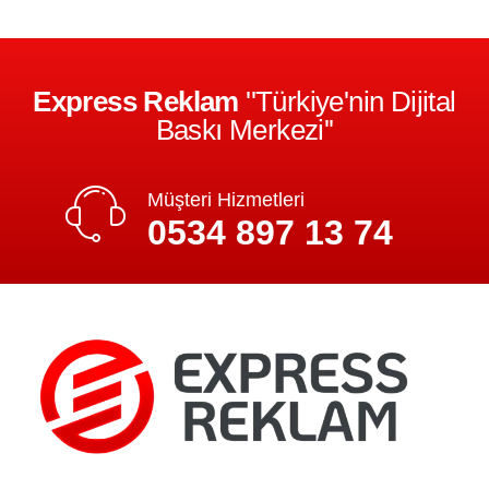
Express Reklam
''Türkiye'nin Dijital
Baskı Merkezi''
Müşteri Hizmetleri
0534 897 13 74