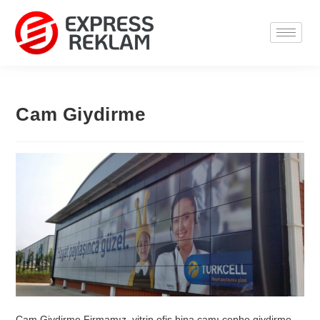
Cam Giydirme
Cam Giydirme Firmamız, vitrin ofis bina camı cephe giydirme