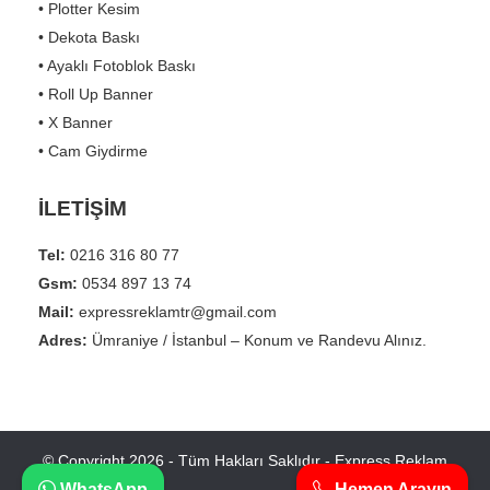
• Plotter Kesim
• Dekota Baskı
• Ayaklı Fotoblok Baskı
• Roll Up Banner
• X Banner
• Cam Giydirme
İLETİŞİM
Tel:
0216 316 80 77
Gsm:
0534 897 13 74
Mail:
expressreklamtr@gmail.com
Adres:
Ümraniye / İstanbul – Konum ve Randevu Alınız.
© Copyright 2026 - Tüm Hakları Saklıdır - Express Reklam
WhatsApp
Hemen Arayın