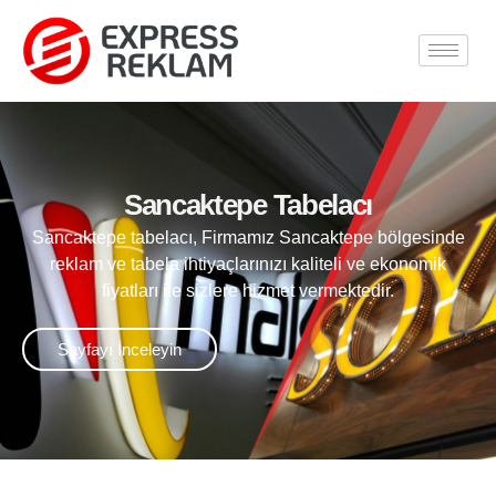
Sancaktepe Tabelacı
Sancaktepe tabelacı, Firmamız Sancaktepe bölgesinde
reklam ve tabela ihtiyaçlarınızı kaliteli ve ekonomik
fiyatları ile sizlere hizmet vermektedir.
Sayfayı İnceleyin