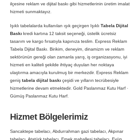
ilçesine reklam ve dijital baskı gibi hizmetlerinin üretim imalat
hizmeti sunmaktayız.
Işıklı tabelalarda kullanılan ışık geçirgen Işıklı
Tabela Dijital
Baskı
kredi kartına 12 taksit seçeneği, üstelik ücretsiz
tasarım ve kargo fırsatıyla kapınıza teslim. Express Reklam
Tabela Dijital Baskı. Birikim, deneyim, dinamizm ve reklam
sektörünün gereği olan zamanla yarış, iş organizasyonu, iyi
hizmeti en kaliteli şekilde ihtiyaç duyulan her noktaya
ulaştırma amacıyla kurulmuş bir merkezdir. Express Reklam
geniş
tabela dijital baskı
çeşidi ve yılların tecrübesiyle
hizmetlerine devam etmektedir. Gold Paslanmaz Kutu Harf ·
Gümüş Paslanmaz Kutu Harf.
Hizmet Bölgelerimiz
Sancaktepe tabelacı, Abdurrahman gazi tabelacı, Akpınar
tabelacı, Atatürk tabelacı, Emek mahallesi tabelacı, Eyüp