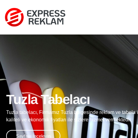
Tuzla Tabelacı
Tuzla tabelacı, Firmamız Tuzla bölgesinde reklam ve tabela ih
kaliteli ve ekonomik fiyatları ile sizlere hizmet vermektedir.
Sayfayı İnceleyin