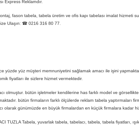
ısı Express Reklamdır.
ntaj, fason tabela, tabela üretim ve ofis kapı tabelası imalat hizmeti 
 Bize Ulaşın: ☎ 0216 316 80 77.
e yüzde yüz müşteri memnuniyetini sağlamak amacı ile işini yapmaktadı
mik fiyatları ile sizlere hizmet vermektedir.
acı olmuştur. bütün işletmeler kendilerine has farklı model ve görselli
ktadır. bütün firmaların farklı ölçülerde reklam tabela yaptırmaları firm
tabelacı olarak günümüzde en büyük firmalardan en küçük firmalara kadar
A Tabela, yuvarlak tabela, tabelacı, tabela, tabela fiyatları, ışıklı 