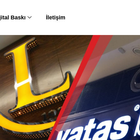
jital Baskı
İletişim