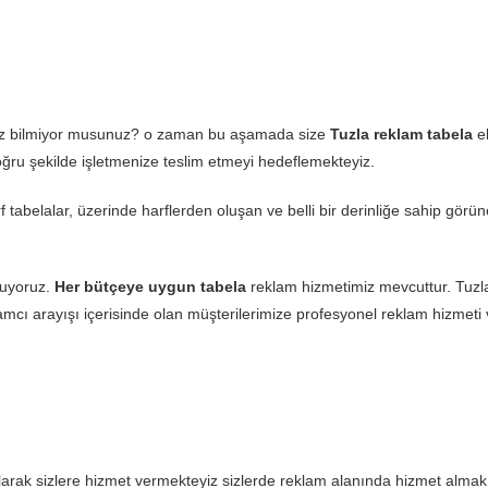
ınız bilmiyor musunuz? o zaman bu aşamada size
Tuzla reklam tabela
ek
doğru şekilde işletmenize teslim etmeyi hedeflemekteyiz.
rf tabelalar, üzerinde harflerden oluşan ve belli bir derinliğe sahip gör
nuyoruz.
Her bütçeye uygun tabela
reklam hizmetimiz mevcuttur. Tuzla
amcı arayışı içerisinde olan müşterilerimize profesyonel reklam hizmeti 
arak sizlere hizmet vermekteyiz sizlerde reklam alanında hizmet almak i