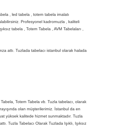
bela , led tabela , totem tabela imalatı
abilirsiniz. Profesyonel kadromuzla , kaliteli
Işıksız tabela , Totem Tabela , AVM Tabelaları ,
imza attı. Tuzlada tabelacı istanbul olarak halada
Tabela, Totem Tabela vb. Tuzla tabelacı, olarak
arayışında olan müşterilerimiz. İstanbul da en
fiyat yüksek kalitede hizmet sunmaktadır. Tuzla
ttı. Tuzla Tabelacı Olarak Tuzlada Işıklı, Işıksız