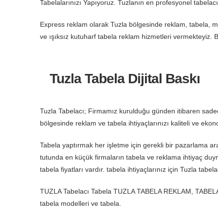
Tabelalarınızı Yapıyoruz. Tuzlanın en profesyonel tabelac
Express reklam olarak Tuzla bölgesinde reklam, tabela, mo
ve ışıksız kutuharf tabela reklam hizmetleri vermekteyiz.
Tuzla Tabela Dijital Baskı
Tuzla Tabelacı; Firmamız kurulduğu günden itibaren sadec
bölgesinde reklam ve tabela ihtiyaçlarınızı kaliteli ve ekono
Tabela yaptırmak her işletme için gerekli bir pazarlama ar
tutunda en küçük firmaların tabela ve reklama ihtiyaç duyma
tabela fiyatları vardır. tabela ihtiyaçlarınız için Tuzla 
TUZLA Tabelacı Tabela TUZLA TABELA REKLAM, TABELACI TUZL
tabela modelleri ve tabela.