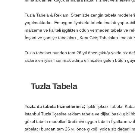
firmalardan en küçük firmalara kadar hizmet vermekten g
Tuzla Tabela & Reklam. Sitemizde zengin tabela modelleri bul
yapılmaktadır . En uygun fiyatlarla tabela imalatı yaptırabi
malzeme ve kaliteli işçilikten ödün vermeden tabela ve rekla
İnşaat ve şantiye tabelaları , Kapı Giriş Tabelaları İmalat
Tuzla tabelacı bundan tam 26 yıl önce çıktığı yolda siz değe
sizlere en iyisini sunmak adına elimizden gelen bütün g
Tuzla Tabela
Tuzla da tabela hizmetlerimiz;
Işıklı Işıksız Tabela, Ka
İstanbul Tuzla ilçesine reklam tabela ve dijital baskı gibi
güzel tabela modelleri üretimini uygun tabela fiyatlarımız 
tabelacı bundan tam 26 yıl önce çıktığı yolda siz değerli mü