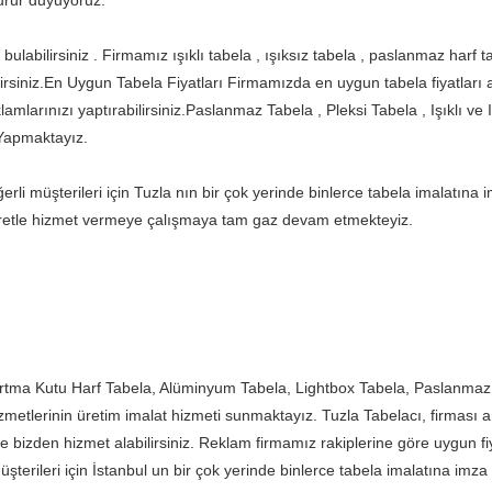
urur duyuyoruz.
abilirsiniz . Firmamız ışıklı tabela , ışıksız tabela , paslanmaz harf ta
lirsiniz.En Uygun Tabela Fiyatları Firmamızda en uygun tabela fiyatları al
mlarınızı yaptırabilirsiniz.Paslanmaz Tabela , Pleksi Tabela , Işıklı ve 
ı Yapmaktayız.
rli müşterileri için Tuzla nın bir çok yerinde binlerce tabela imalatına 
ayretle hizmet vermeye çalışmaya tam gaz devam etmekteyiz.
bartma Kutu Harf Tabela, Alüminyum Tabela, Lightbox Tabela, Paslanmaz 
 hizmetlerinin üretim imalat hizmeti sunmaktayız. Tuzla Tabelacı, firması 
ile bizden hizmet alabilirsiniz. Reklam firmamız rakiplerine göre uygun 
şterileri için İstanbul un bir çok yerinde binlerce tabela imalatına imza a