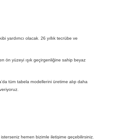
ibi yardımcı olacak. 26 yıllık tecrübe ve
ünen ön yüzeyi ışık geçirgenliğine sahip beyaz
’da tüm tabela modellerini üretime alıp daha
veriyoruz.
sterseniz hemen bizimle iletişime geçebilirsiniz.