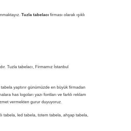
sunmaktayız.
Tuzla tabelacı
firması olarak ışıklı
r. Tuzla tabelacı, Firmamız İstanbul
kte tabela yaptırır günümüzde en büyük firmadan
alara has logoları yazı fontları ve farklı reklam
 hizmet vermekten gurur duyuyoruz.
tabela, led tabela, totem tabela, ahşap tabela,