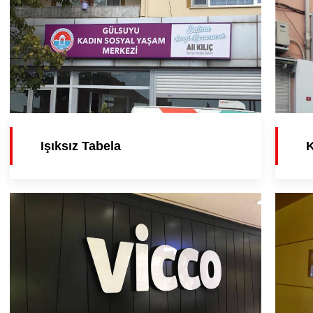
Işıksız Tabela
K