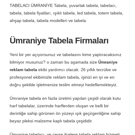
TABELACI ÜMRANİYE Tabela, yuvarlak tabela, tabelacı,
tabela, tabela fiyatları, ışıklı tabela, led tabela, totem tabela,
ahşap tabela, tabela modelleri ve tabela.
Ümraniye Tabela Firmaları
Yeni bir yer açıyorsunuz ve tabelasını kime yaptıracaksınız
bilmiyor musunuz? o zaman bu aşamada size
Ümraniye
reklam tabela
ekibi yardımcı olacak. 26 yıllık tecrübe ve
profesyonel ekibimizle reklam tabela, işinizi en iyi ve en
doğru şekilde işletmenize teslim etmeyi hedeflemekteyiz.
Ümraniye tabela en fazla üretimi yapılan çeşidi olarak kutu
harf tabelalar, üzerinde harflerden oluşan ve belli bir
derinliğe sahip görünen ön yüzeyi ışık geçirgenliğine sahip
beyaz pleksi malzeme kaplı tabela çeşididir.
Ümraniye tabelacı, ve çevre ilçelere tabela reklam hizmeti