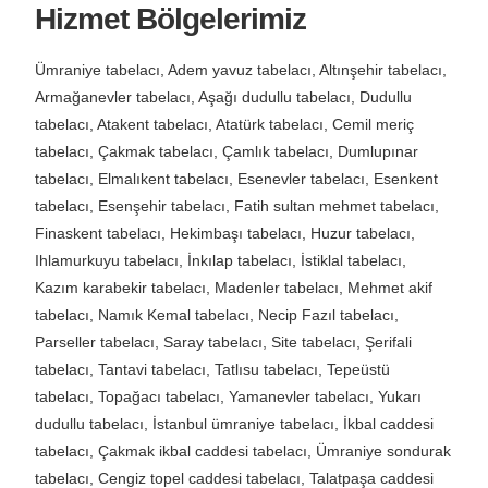
Hizmet Bölgelerimiz
Ümraniye tabelacı, Adem yavuz tabelacı, Altınşehir tabelacı,
Armağanevler tabelacı, Aşağı dudullu tabelacı, Dudullu
tabelacı, Atakent tabelacı, Atatürk tabelacı, Cemil meriç
tabelacı, Çakmak tabelacı, Çamlık tabelacı, Dumlupınar
tabelacı, Elmalıkent tabelacı, Esenevler tabelacı, Esenkent
tabelacı, Esenşehir tabelacı, Fatih sultan mehmet tabelacı,
Finaskent tabelacı, Hekimbaşı tabelacı, Huzur tabelacı,
Ihlamurkuyu tabelacı, İnkılap tabelacı, İstiklal tabelacı,
Kazım karabekir tabelacı, Madenler tabelacı, Mehmet akif
tabelacı, Namık Kemal tabelacı, Necip Fazıl tabelacı,
Parseller tabelacı, Saray tabelacı, Site tabelacı, Şerifali
tabelacı, Tantavi tabelacı, Tatlısu tabelacı, Tepeüstü
tabelacı, Topağacı tabelacı, Yamanevler tabelacı, Yukarı
dudullu tabelacı, İstanbul ümraniye tabelacı, İkbal caddesi
tabelacı, Çakmak ikbal caddesi tabelacı, Ümraniye sondurak
tabelacı, Cengiz topel caddesi tabelacı, Talatpaşa caddesi