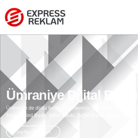
Ümraniye Dijital Baskı
Ümraniye de dijital baskı hizmetlerimiz; Folyo Baskı, One Wa
Avrupa Vinil Baskı, Mesh Baskı, Şeffaf Baskı, Branda Baskı 
Sayfayı İnceleyin