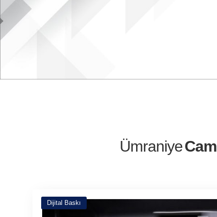
Ümraniy
Dijital Baskı