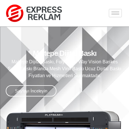
Maltepe Dijital Baskı
Maltepe Dijital Baskı, Folyo One Way Vision Baskes
Şeffaf Baskı Branda Mesh Vinil Baskı Ucuz Dijital Baskı
Fiyatları ve Hizmetleri Sunmaktadır.
Sayfayı İnceleyin