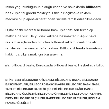
İnsan yoğununluğunun olduğu cadde ve sokaklarda
billboard
baskı
işlerini görebilmekteyiz. Etkin bir açıkhava reklam
mecrası olup ajanslar tarafından sıklıkla tercih edilebilmektedir.
Dijital baskı merkezi billboard baskı işlerinizi son teknoloji
makine parkuru ile yüksek kalitede basmaktadır.
Açık hava
reklam
araçlarından biri olan billboard reklam, canlı göz alıcı
renkler ile markanıza değer katsın.
Billboard baskı
hizmetimiz
hakkında bilgi almak için bizi arayınız.
lboard baskı, Adalar billb
ETIKETLER
:
BILLBOARD AFIŞ BASKI
,
BILLBOARD BASKI
,
BILLBOARD
BASKI FIYATLARI
,
BILLBOARD BASKI KAĞIDI
,
BILLBOARD BASKI NASIL
YAPILIR
,
BILLBOARD BASKI ÖLÇÜLERI
,
BILLBOARD KAĞIT BASKI
,
BILLBOARD ÖLÇÜLERI
,
BILLBOARD ÖRNEKLERI
,
BILLBOARD TASARIMI
,
DIKEY BILLBOARD ÖLÇÜLERI
,
RAKET BILLBOARD ÖLÇÜLERI
,
REKLAM
PANOSU ÖLÇÜLERI