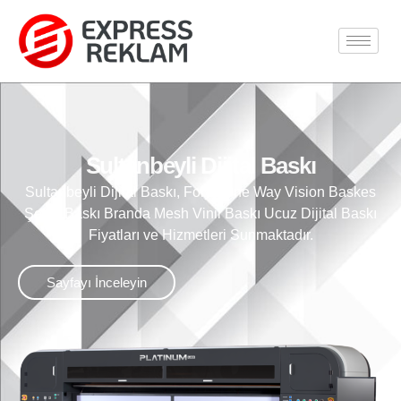
Sultanbeyli Dijital Baskı
Sultanbeyli Dijital Baskı, Folyo One Way Vision Baskes
Şeffaf Baskı Branda Mesh Vinil Baskı Ucuz Dijital Baskı
Fiyatları ve Hizmetleri Sunmaktadır.
Sayfayı İnceleyin