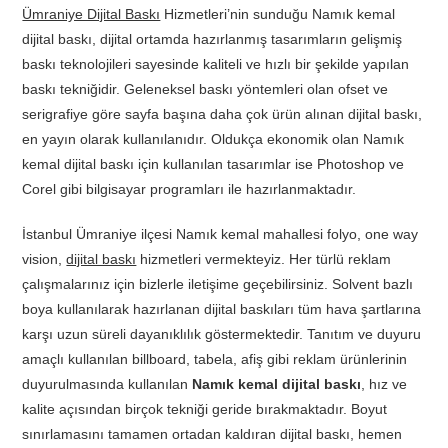
Ümraniye Dijital Baskı
Hizmetleri’nin sunduğu Namık kemal
dijital baskı, dijital ortamda hazırlanmış tasarımların gelişmiş
baskı teknolojileri sayesinde kaliteli ve hızlı bir şekilde yapılan
baskı tekniğidir. Geleneksel baskı yöntemleri olan ofset ve
serigrafiye göre sayfa başına daha çok ürün alınan dijital baskı,
en yayın olarak kullanılanıdır. Oldukça ekonomik olan Namık
kemal dijital baskı için kullanılan tasarımlar ise Photoshop ve
Corel gibi bilgisayar programları ile hazırlanmaktadır.
İstanbul Ümraniye ilçesi Namık kemal mahallesi folyo, one way
vision,
dijital baskı
hizmetleri vermekteyiz. Her türlü reklam
çalışmalarınız için bizlerle iletişime geçebilirsiniz. Solvent bazlı
boya kullanılarak hazırlanan dijital baskıları tüm hava şartlarına
karşı uzun süreli dayanıklılık göstermektedir. Tanıtım ve duyuru
amaçlı kullanılan billboard, tabela, afiş gibi reklam ürünlerinin
duyurulmasında kullanılan
Namık kemal dijital baskı
, hız ve
kalite açısından birçok tekniği geride bırakmaktadır. Boyut
sınırlamasını tamamen ortadan kaldıran dijital baskı, hemen