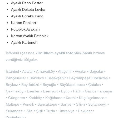
Ayaklı Pano Poster
Ayaklı Dekota Levha
Ayaklı Foreks Pano
Karton Pankart
Fotoblok Ayakları
Karton Ayaklı Fotoblok
Ayaklı Kartonet
İstanbul ilçesinde
70x100cm ayaklı fotoblok baskı
hizmeti
verdiğimiz bölgeler.
İstanbul • Adalar • Arnavutköy • Ataşehir • Avcılar • Bağcılar •
Bahçelievler • Bakırköy • Başakşehir • Bayrampaşa • Beşiktaş •
Beykoz • Beylikdüzü • Beyoğlu • Büyükçekmece • Çatalca •
Çekmeköy • Esenler • Esenyurt • Eyüp • Fatih • Gaziosmanpaşa
• Güngören • Kadıköy • Kağıthane • Kartal • Küçükçekmece •
Maltepe • Pendik • Sancaktepe • Sarıyer • Silivri • Sultanbeyli •
Sultangazi • Şile • Şişli • Tuzla • Ümraniye • Üsküdar •
Zeytinburnu