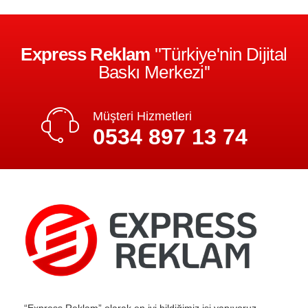
Express Reklam
''Türkiye'nin Dijital
Baskı Merkezi''
Müşteri Hizmetleri
0534 897 13 74
“Express Reklam” olarak en iyi bildiğimiz işi yapıyoruz.