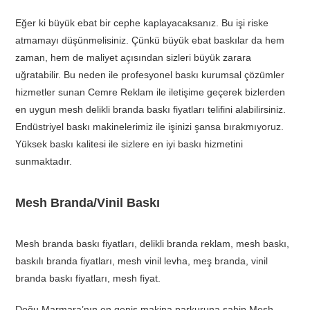
Eğer ki büyük ebat bir cephe kaplayacaksanız. Bu işi riske
atmamayı düşünmelisiniz. Çünkü büyük ebat baskılar da hem
zaman, hem de maliyet açısından sizleri büyük zarara
uğratabilir. Bu neden ile profesyonel baskı kurumsal çözümler
hizmetler sunan Cemre Reklam ile iletişime geçerek bizlerden
en uygun mesh delikli branda baskı fiyatları telifini alabilirsiniz.
Endüstriyel baskı makinelerimiz ile işinizi şansa bırakmıyoruz.
Yüksek baskı kalitesi ile sizlere en iyi baskı hizmetini
sunmaktadır.
Mesh Branda/Vinil Baskı
Mesh branda baskı fiyatları, delikli branda reklam, mesh baskı,
baskılı branda fiyatları, mesh vinil levha, meş branda, vinil
branda baskı fiyatları, mesh fiyat.
Doğu Marmara’nın en geniş makina parkuruna sahip Mesh