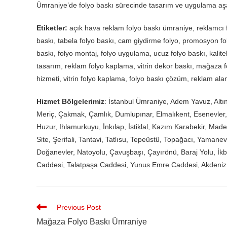
Ümraniye’de folyo baskı sürecinde tasarım ve uygulama aşa
Etiketler:
açık hava reklam folyo baskı ümraniye, reklamcı fo
baskı, tabela folyo baskı, cam giydirme folyo, promosyon foly
baskı, folyo montaj, folyo uygulama, ucuz folyo baskı, kalitel
tasarım, reklam folyo kaplama, vitrin dekor baskı, mağaza f
hizmeti, vitrin folyo kaplama, folyo baskı çözüm, reklam ala
Hizmet Bölgelerimiz
: İstanbul Ümraniye, Adem Yavuz, Altın
Meriç, Çakmak, Çamlık, Dumlupınar, Elmalıkent, Esenevler
Huzur, Ihlamurkuyu, İnkılap, İstiklal, Kazım Karabekir, Mad
Site, Şerifali, Tantavi, Tatlısu, Tepeüstü, Topağacı, Yaman
Doğanevler, Natoyolu, Çavuşbaşı, Çayırönü, Baraj Yolu, İ
Caddesi, Talatpaşa Caddesi, Yunus Emre Caddesi, Akdeni
Previous Post
Mağaza Folyo Baskı Ümraniye