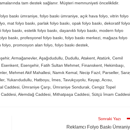
malarında tam destek sağlanır. Müşteri memnuniyeti önceliklidir.
lyo baskı ümraniye, folyo baskı ümraniye, açık hava folyo, vitrin folyo
o, mat folyo baskı, parlak folyo baskı, opak folyo baskı, dekoratif folyo
i folyo baskı, estetik folyo baskı, dayanıklı folyo baskı, modern folyo
olyo baskı, profesyonel folyo baskı, folyo baskı merkezi, mağaza folyo
n folyo, promosyon alan folyo, folyo baskı destek,
şehir, Armağanevler, Aşağıdudullu, Dudullu, Atakent, Atatürk, Cemil
, Esenkent, Esenşehir, Fatih Sultan Mehmet, Finanskent, Hekimbaşı,
enler, Mehmet Akif Mahallesi, Namık Kemal, Necip Fazıl, Parseller, Sara
evler, Yukarıdudullu, Hatboyu, İmes, Tavukçuyolu, Keyap, Acısu,
kbal Caddesi, Ümraniye Çarşı, Ümraniye Sondurak, Cengiz Topel
z Caddesi, Alemdağ Caddesi, Mithatpaşa Caddesi, Sütçü İmam Caddesi
Sonraki Yazı
Reklamcı Folyo Baskı Ümrani