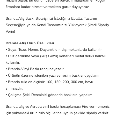
reklam olarak bu günümüzde en büyük firmalardan en küçük
firmalara kadar hizmet vermekten gurur duyuyoruz.
Branda Afiş Baskı Siparişinizi İstediğiniz Ebatta, Tasarım
Seçeneğiyle ya da Kendi Tasarımınızı Yükleyerek Şimdi Sipariş
Verin!
Branda Afiş Ürün Özellikleri
• Suya, Toza, Neme, Dayanıklıdır, dış mekanlarda kullanılır.
• Düz gerdirme veya (kuş Gözü) kenarları metal delikli halkalı
kullanılır.
• Branda-Vinyl Baskı rengi beyazdır.
• Ürünün üzerine istenilen yazı ve resim baskısı uygulanır.
• Branda rulo en ölçüsü: 100, 150, 200, 300 cm, boyu
sınırsızdır.
• Çalışma Şekli Resminizi gönderin baskısını yapalım.
Branda afiş ve Avrupa vinil baskı hesaplaması Fire vermemeniz
için yukarıdaki ürün rulo ölçülerine uygun şekilde sipariş veriniz.