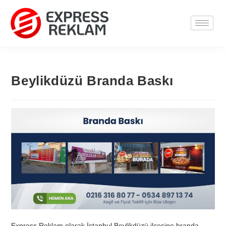
Beylikdüzü Branda Baskı
Express Reklam olarak İstanbul Beylikdüzü ilçesine branda