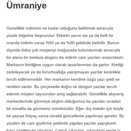
Ümraniye
Genellikle indirimin ne kadar olduğunu belirtmek amacıyla
yüzde bilgisine başvurulur. Etiketin yarısı ise ya da belli bir
oranda indirim varsa %50 ya da %30 şeklinde belirtilir. Bunun
dışında daha çok müşteriyi mağazada bulundurmak amacıyla
bir alana bir bedava sloganı da indirim cam yazıları arasındadır.
Markanın kimliğine uygun olarak tasarlanması da şarttır. Kimliği
zedeleyecek ya da kurumsallığa yakışmayan yazılar kesinlikle
tercih edilmemelidir. Her markanın kendine özgü yazı şekli ve
renkleri vardır. Bu çerçevede doğru ve düzgün yazılar tercih
ederek müşteri sayısından artış sağlanabilir. Genellikle alışveriş
merkezlerinde görmeye alışkın olduğumuz bu yazıları sıradan
bir esnafta da görmeniz mümkündür. Eğer dış mekân için böyle
bir yazıya ihtiyaç varsa sürekli güncelleme yapılması gerekir. Bu
yüzden de cam giydirme şeklinde yapılan yazılar yapışkanlı
folyo özelliğinde olmalıdır. Çabuk çıkarılan, çıkarıldığı yerde iz