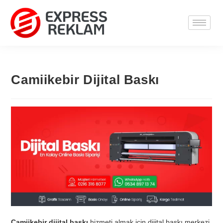
Camiikebir Dijital Baskı
Camiikebir dijital baskı
hizmeti almak için dijital baskı merkezi