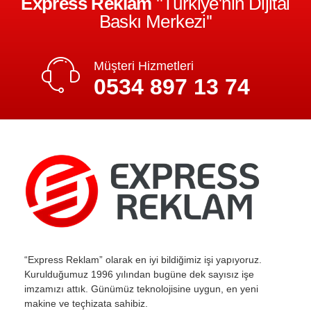
Express Reklam
''Türkiye'nin Dijital
Baskı Merkezi''
Müşteri Hizmetleri
0534 897 13 74
“Express Reklam” olarak en iyi bildiğimiz işi yapıyoruz.
Kurulduğumuz 1996 yılından bugüne dek sayısız işe
imzamızı attık. Günümüz teknolojisine uygun, en yeni
makine ve teçhizata sahibiz.