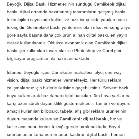
Beyoğlu Dijital Baskı
Hizmetleri’nin sunduğu Camiikebir dijital
baskı, dijital ortamda hazırlanmış tasarımların gelişmiş baskı
teknolojileri sayesinde kaliteli ve hızlı bir şekilde yapılan baskı
tekniğidir. Geleneksel baskı yöntemleri olan ofset ve serigrafiye
göre sayfa başına daha çok ürün alınan dijital baskı, en yayın
olarak kullanılanıdır. Oldukça ekonomik olan Camiikebir dijital
baskı için kullanılan tasarımlar ise Photoshop ve Corel gibi
bilgisayar programları ile hazırlanmaktadır.
İstanbul Beyoğlu ilçesi Camiikebir mahallesi folyo, one way
vision,
dijital baskı
hizmetleri vermekteyiz. Her türlü reklam
çalışmalarınız için bizlerle iletişime geçebilirsiniz. Solvent bazlı
boya kullanılarak hazırlanan dijital baskıları tüm hava şartlarına
karşı uzun süreli dayanıklılık göstermektedir. Tanıtım ve duyuru
amaçlı kullanılan billboard, tabela, afiş gibi reklam ürünlerinin
duyurulmasında kullanılan
Camiikebir dijital baskı
, hız ve
kalite açısından birçok tekniği geride bırakmaktadır. Boyut
sınırlamasını tamamen ortadan kaldıran dijital baskı, hemen