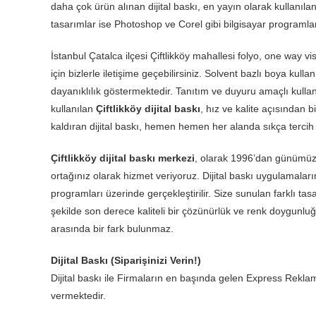
daha çok ürün alınan dijital baskı, en yayın olarak kullanılan
tasarımlar ise Photoshop ve Corel gibi bilgisayar programlar
İstanbul Çatalca ilçesi Çiftlikköy mahallesi folyo, one way vi
için bizlerle iletişime geçebilirsiniz. Solvent bazlı boya kulla
dayanıklılık göstermektedir. Tanıtım ve duyuru amaçlı kullan
kullanılan
Çiftlikköy dijital baskı
, hız ve kalite açısından 
kaldıran dijital baskı, hemen hemen her alanda sıkça tercih 
Çiftlikköy dijital baskı merkezi
, olarak 1996’dan günümüze
ortağınız olarak hizmet veriyoruz. Dijital baskı uygulamaları
programları üzerinde gerçekleştirilir. Size sunulan farklı tas
şekilde son derece kaliteli bir çözünürlük ve renk doygunluğ
arasında bir fark bulunmaz.
Dijital Baskı (Siparişinizi Verin!)
Dijital baskı ile Firmaların en başında gelen Express Reklam 
vermektedir.