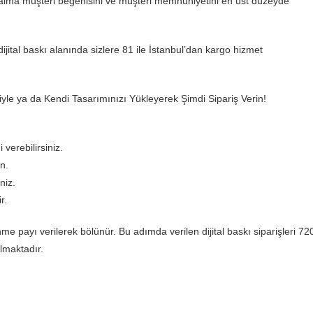
aima müşteri beğenisini ve müşteri memnuniyetini en üst düzeyde
jital baskı alanında sizlere 81 ile İstanbul’dan kargo hizmet
ğiyle ya da Kendi Tasarımınızı Yükleyerek Şimdi Sipariş Verin!
 verebilirsiniz.
n.
niz.
r.
payı verilerek bölünür. Bu adımda verilen dijital baskı siparişleri 72
lmaktadır.