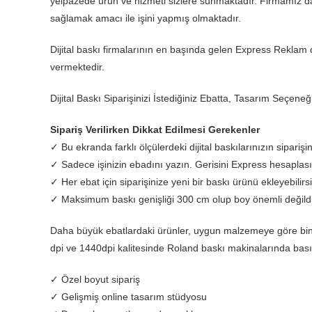
yelpazede ürün ve hizmeti sizlere sunmaktadır. Firmamız d
sağlamak amacı ile işini yapmış olmaktadır.
Dijital baskı firmalarının en başında gelen Express Reklam di
vermektedir.
Dijital Baskı Siparişinizi İstediğiniz Ebatta, Tasarım Seçene
Sipariş Verilirken Dikkat Edilmesi Gerekenler
✓ Bu ekranda farklı ölçülerdeki dijital baskılarınızın siparişini
✓ Sadece işinizin ebadını yazın. Gerisini Express hesaplası
✓ Her ebat için siparişinize yeni bir baskı ürünü ekleyebilirsi
✓ Maksimum baskı genişliği 300 cm olup boy önemli değildi
Daha büyük ebatlardaki ürünler, uygun malzemeye göre binme 
dpi ve 1440dpi kalitesinde Roland baskı makinalarında bası
✓ Özel boyut sipariş
✓ Gelişmiş online tasarım stüdyosu