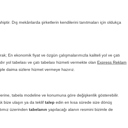
hiptir. Dış mekânlarda şirketlerin kendilerini tanıtmaları için oldukça
ak; En ekonomik fiyat ve özgün çalışmalarımızla kaliteli yol ve çatı
dır yol tabelası ve çatı tabelası hizmeti vermekte olan
Express Reklam
le daima sizlere hizmet vermeye hazırız.
lerine, tabela modeline ve konumuna göre değişkenlik gösterebilir.
 bize ulaşın ya da teklif
talep
edin en kısa sürede size dönüş
ttımız üzerinden
tabelanın
yapılacağı alanın resmini bizimle de