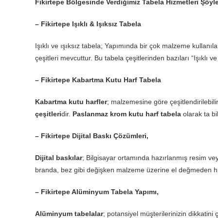
Fikirtepe Bölgesinde Verdiğimiz Tabela Hizmetleri Şöyl
– Fikirtepe Işıklı & Işıksız Tabela
Işıklı ve ışıksız tabela; Yapımında bir çok malzeme kullanı
çeşitleri mevcuttur. Bu tabela çeşitlerinden bazıları “Işıklı ve 
– Fikirtepe Kabartma Kutu Harf Tabela
Kabartma kutu harfler
; malzemesine göre çeşitlendirilebili
çeşitleri
dir.
Paslanmaz krom kutu harf tabela
olarak ta bi
– Fikirtepe Dijital Baskı Çözümleri,
Dijital baskılar
; Bilgisayar ortamında hazırlanmış resim veya
branda, bez gibi değişken malzeme üzerine el değmeden hı
– Fikirtepe Alüminyum Tabela Yapımı,
Alüminyum tabelalar
; potansiyel müşterilerinizin dikkatini