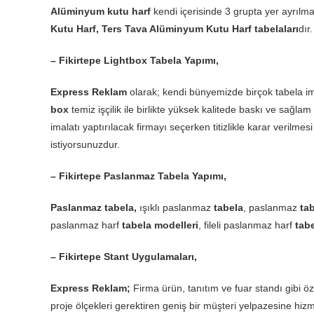
Alüminyum kutu harf
kendi içerisinde 3 grupta yer ayrılma
Kutu Harf, Ters Tava Alüminyum Kutu Harf tabelaları
dır.
– Fikirtepe Lightbox Tabela Yapımı,
Express Reklam
olarak; kendi bünyemizde birçok tabela im
box
temiz işçilik ile birlikte yüksek kalitede baskı ve sağ
imalatı yaptırılacak firmayı seçerken titizlikle karar veri
istiyorsunuzdur.
– Fikirtepe Paslanmaz Tabela Yapımı,
Paslanmaz tabela,
ışıklı paslanmaz
tabela
, paslanmaz
ta
paslanmaz harf
tabela modelleri
, fileli paslanmaz harf
tabe
– Fikirtepe Stant Uygulamaları,
Express Reklam;
Firma ürün, tanıtım ve fuar standı gibi öze
proje ölçekleri gerektiren geniş bir müşteri yelpazesine hizm