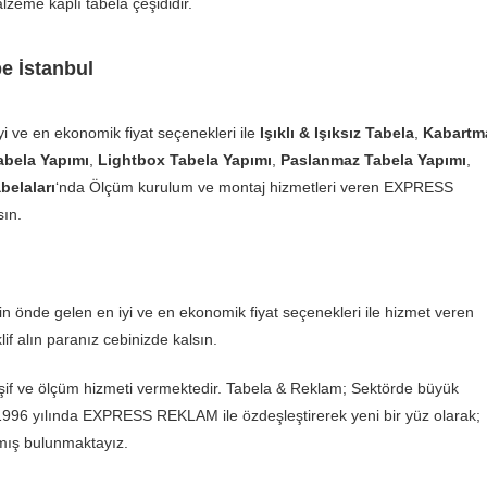
lzeme kaplı tabela çeşididir.
pe İstanbul
yi ve en ekonomik fiyat seçenekleri ile
Işıklı & Işıksız Tabela
,
Kabartm
bela Yapımı
,
Lightbox Tabela Yapımı
,
Paslanmaz Tabela Yapımı
,
belaları
‘nda Ölçüm kurulum ve montaj hizmetleri veren EXPRESS
sın.
in önde gelen en iyi ve en ekonomik fiyat seçenekleri ile hizmet veren
if alın paranız cebinizde kalsın.
şif ve ölçüm hizmeti vermektedir. Tabela & Reklam; Sektörde büyük
1996 yılında EXPRESS REKLAM ile özdeşleştirerek yeni bir yüz olarak;
tmış bulunmaktayız.