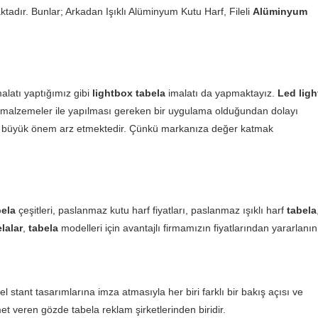
ktadır. Bunlar; Arkadan Işıklı Alüminyum Kutu Harf, Fileli
Alüminyum
alatı yaptığımız gibi
lightbox tabela
imalatı da yapmaktayız.
Led ligh
lam malzemeler ile yapılması gereken bir uygulama olduğundan dolayı
lmesi büyük önem arz etmektedir. Çünkü markanıza değer katmak
bela
çeşitleri, paslanmaz kutu harf fiyatları, paslanmaz ışıklı harf
tabela
lalar
,
tabela
modelleri için avantajlı firmamızın fiyatlarından yararlanın
l stant tasarımlarına imza atmasıyla her biri farklı bir bakış açısı ve
et veren gözde tabela reklam şirketlerinden biridir.