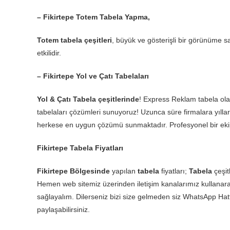
– Fikirtepe Totem Tabela Yapma,
Totem tabela çeşitleri
, büyük ve gösterişli bir görünüme sa
etkilidir.
– Fikirtepe Yol ve Çatı Tabelaları
Yol & Çatı Tabela çeşitlerinde
! Express Reklam tabela olar
tabelaları çözümleri sunuyoruz! Uzunca süre firmalara yıllar
herkese en uygun çözümü sunmaktadır. Profesyonel bir ekip
Fikirtepe Tabela Fiyatları
Fikirtepe Bölgesinde
yapılan
tabela
fiyatları;
Tabela
çeşit
Hemen web sitemiz üzerinden iletişim kanalarımız kullanarak
sağlayalım. Dilerseniz bizi size gelmeden siz WhatsApp Ha
paylaşabilirsiniz.