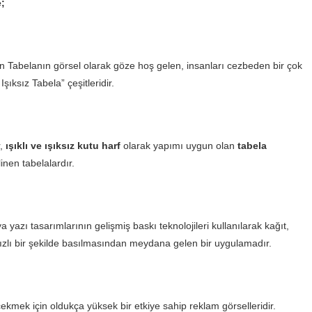
e;
lan Tabelanın görsel olarak göze hoş gelen, insanları cezbeden bir çok
Işıksız Tabela” çeşitleridir.
r,
ışıklı ve ışıksız kutu harf
olarak yapımı uygun olan
tabela
linen tabelalardır.
 yazı tasarımlarının gelişmiş baskı teknolojileri kullanılarak kağıt,
zlı bir şekilde basılmasından meydana gelen bir uygulamadır.
 çekmek için oldukça yüksek bir etkiye sahip reklam görselleridir.