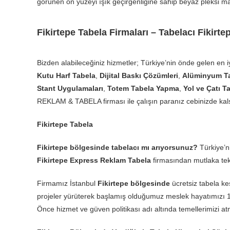
görünen ön yüzeyi ışık geçirgenliğine sahip beyaz pleksi ma
Fikirtepe Tabela Firmaları – Tabelacı Fikirte
Bizden alabileceğiniz hizmetler; Türkiye’nin önde gelen en i
Kutu Harf Tabela
,
Dijital Baskı Çözümleri
,
Alüminyum Ta
Stant Uygulamaları
,
Totem Tabela Yapma
,
Yol ve Çatı Ta
REKLAM & TABELA firması ile çalışın paranız cebinizde kal
Fikirtepe Tabela
Fikirtepe bölgesinde tabelacı mı arıyorsunuz?
Türkiye’n
Fikirtepe Express Reklam Tabela
firmasından mutlaka tekl
Firmamız İstanbul
Fikirtepe bölgesinde
ücretsiz tabela ke
projeler yürüterek başlamış olduğumuz meslek hayatımızı 
Önce hizmet ve güven politikası adı altında temellerimizi a