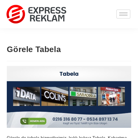
Görele Tabela
Görele de tabela hizmetlerimiz; Işıklı Işıksız Tabela, Kabartma