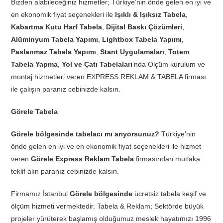
Bizden alabileceğiniz hizmetler; Türkiye’nin önde gelen en iyi ve
en ekonomik fiyat seçenekleri ile
Işıklı & Işıksız Tabela
,
Kabartma Kutu Harf Tabela
,
Dijital Baskı Çözümleri
,
Alüminyum Tabela Yapımı
,
Lightbox Tabela Yapımı
,
Paslanmaz Tabela Yapımı
,
Stant Uygulamaları
,
Totem
Tabela Yapma
,
Yol ve Çatı Tabelaları
‘nda Ölçüm kurulum ve
montaj hizmetleri veren EXPRESS REKLAM & TABELA firması
ile çalışın paranız cebinizde kalsın.
Görele Tabela
Görele bölgesinde tabelacı mı arıyorsunuz?
Türkiye’nin
önde gelen en iyi ve en ekonomik fiyat seçenekleri ile hizmet
veren
Görele Express Reklam Tabela
firmasından mutlaka
teklif alın paranız cebinizde kalsın.
Firmamız İstanbul
Görele bölgesinde
ücretsiz tabela keşif ve
ölçüm hizmeti vermektedir. Tabela & Reklam; Sektörde büyük
projeler yürüterek başlamış olduğumuz meslek hayatımızı 1996