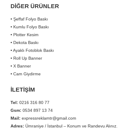
DİĞER ÜRÜNLER
• Şeffaf Folyo Baskı
• Kumlu Folyo Baskı
• Plotter Kesim
• Dekota Baskı
• Ayaklı Fotoblok Baskı
• Roll Up Banner
• X Banner
• Cam Giydirme
İLETİŞİM
Tel:
0216 316 80 77
Gsm:
0534 897 13 74
Mail:
expressreklamtr@gmail.com
Adres:
Ümraniye / İstanbul – Konum ve Randevu Alınız.