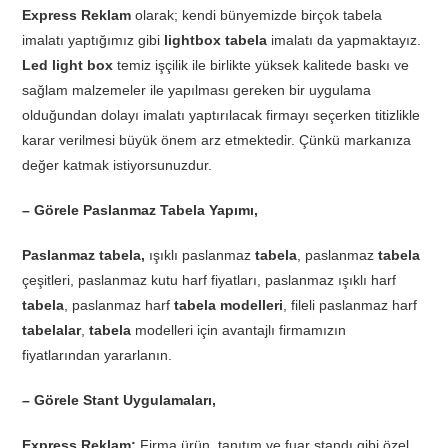
Express Reklam
olarak; kendi bünyemizde birçok tabela
imalatı yaptığımız gibi
lightbox tabela
imalatı da yapmaktayız.
Led light box
temiz işçilik ile birlikte yüksek kalitede baskı ve
sağlam malzemeler ile yapılması gereken bir uygulama
olduğundan dolayı imalatı yaptırılacak firmayı seçerken titizlikle
karar verilmesi büyük önem arz etmektedir. Çünkü markanıza
değer katmak istiyorsunuzdur.
– Görele Paslanmaz Tabela Yapımı,
Paslanmaz tabela,
ışıklı paslanmaz
tabela
, paslanmaz
tabela
çeşitleri, paslanmaz kutu harf fiyatları, paslanmaz ışıklı harf
tabela
, paslanmaz harf
tabela modelleri
, fileli paslanmaz harf
tabelalar
,
tabela
modelleri için avantajlı firmamızın
fiyatlarından yararlanın.
– Görele Stant Uygulamaları,
Express Reklam;
Firma ürün, tanıtım ve fuar standı gibi özel