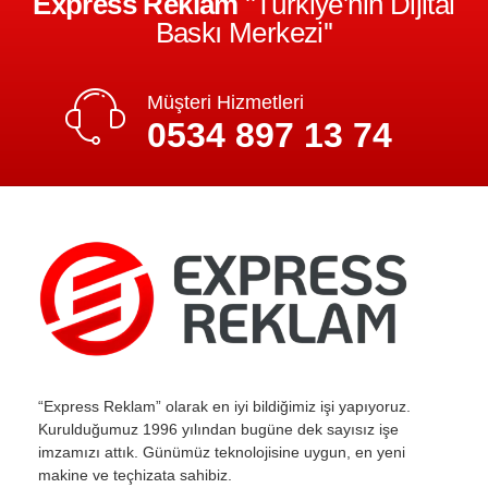
Express Reklam
''Türkiye'nin Dijital
Baskı Merkezi''
Müşteri Hizmetleri
0534 897 13 74
“Express Reklam” olarak en iyi bildiğimiz işi yapıyoruz.
Kurulduğumuz 1996 yılından bugüne dek sayısız işe
imzamızı attık. Günümüz teknolojisine uygun, en yeni
makine ve teçhizata sahibiz.