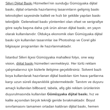
Silivri Dijital Baskı
Hizmetleri’nin sunduğu Gümüşyaka dijital
baskı, dijital ortamda hazırlanmış tasarımların gelişmiş baskı
teknolojileri sayesinde kaliteli ve hızlı bir şekilde yapılan baskı
tekniğidir. Geleneksel baskı yöntemleri olan ofset ve serigrafiye
göre sayfa başına daha çok ürün alınan dijital baskı, en yayın
olarak kullanılanıdır. Oldukça ekonomik olan Gümüşyaka dijital
baskı için kullanılan tasarımlar ise Photoshop ve Corel gibi
bilgisayar programları ile hazırlanmaktadır.
İstanbul Silivri ilçesi Gümüşyaka mahallesi folyo, one way
vision,
dijital baskı
hizmetleri vermekteyiz. Her türlü reklam
çalışmalarınız için bizlerle iletişime geçebilirsiniz. Solvent bazlı
boya kullanılarak hazırlanan dijital baskıları tüm hava şartlarına
karşı uzun süreli dayanıklılık göstermektedir. Tanıtım ve duyuru
amaçlı kullanılan billboard, tabela, afiş gibi reklam ürünlerinin
duyurulmasında kullanılan
Gümüşyaka dijital baskı
, hız ve
kalite açısından birçok tekniği geride bırakmaktadır. Boyut
sınırlamasını tamamen ortadan kaldıran dijital baskı, hemen