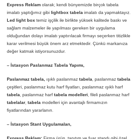
Express Reklam
olarak; kendi bünyemizde birçok tabela
imalatı yaptığımız gibi
lightbox tabela
imalatı da yapmaktayız.
Led light box
temiz işçilik ile birlikte yüksek kalitede baskı ve
sağlam malzemeler ile yapılması gereken bir uygulama
olduğundan dolayı imalatı yaptırılacak firmayı seçerken titizlikle
karar verilmesi büyük önem arz etmektedir. Çünkü markanıza
değer katmak istiyorsunuzdur.
– İstasyon Paslanmaz Tabela Yapımı,
Paslanmaz tabela,
ışıklı paslanmaz
tabela
, paslanmaz
tabela
çeşitleri, paslanmaz kutu harf fiyatları, paslanmaz ışıklı harf
tabela
, paslanmaz harf
tabela modelleri
, fileli paslanmaz harf
tabelalar
,
tabela
modelleri için avantajlı firmamızın
fiyatlarından yararlanın.
– İstasyon Stant Uygulamaları,
Express Reklam;
Firma ürün, tanıtım ve fuar standı gibi özel