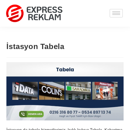
İstasyon Tabela
İstasyon da tabela hizmetlerimiz; Işıklı Işıksız Tabela, Kabartma