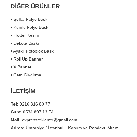
DİĞER ÜRÜNLER
• Şeffaf Folyo Baskı
• Kumlu Folyo Baskı
• Plotter Kesim
• Dekota Baskı
• Ayaklı Fotoblok Baskı
• Roll Up Banner
• X Banner
• Cam Giydirme
İLETİŞİM
Tel:
0216 316 80 77
Gsm:
0534 897 13 74
Mail:
expressreklamtr@gmail.com
Adres:
Ümraniye / İstanbul – Konum ve Randevu Alınız.