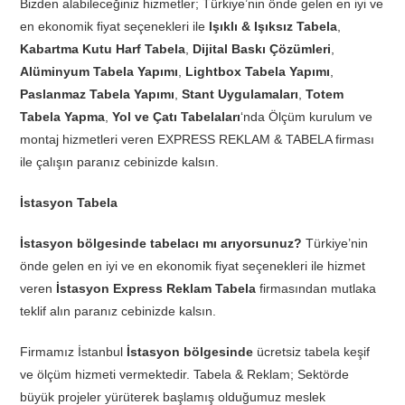
Bizden alabileceğiniz hizmetler; Türkiye’nin önde gelen en iyi ve
en ekonomik fiyat seçenekleri ile
Işıklı & Işıksız Tabela
,
Kabartma Kutu Harf Tabela
,
Dijital Baskı Çözümleri
,
Alüminyum Tabela Yapımı
,
Lightbox Tabela Yapımı
,
Paslanmaz Tabela Yapımı
,
Stant Uygulamaları
,
Totem
Tabela Yapma
,
Yol ve Çatı Tabelaları
‘nda Ölçüm kurulum ve
montaj hizmetleri veren EXPRESS REKLAM & TABELA firması
ile çalışın paranız cebinizde kalsın.
İstasyon Tabela
İstasyon bölgesinde tabelacı mı arıyorsunuz?
Türkiye’nin
önde gelen en iyi ve en ekonomik fiyat seçenekleri ile hizmet
veren
İstasyon Express Reklam Tabela
firmasından mutlaka
teklif alın paranız cebinizde kalsın.
Firmamız İstanbul
İstasyon bölgesinde
ücretsiz tabela keşif
ve ölçüm hizmeti vermektedir. Tabela & Reklam; Sektörde
büyük projeler yürüterek başlamış olduğumuz meslek