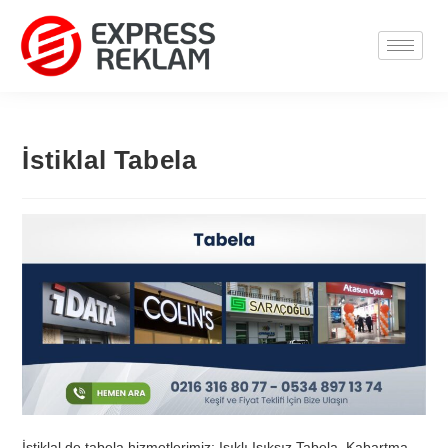
İstiklal Tabela
İstiklal de tabela hizmetlerimiz; Işıklı Işıksız Tabela, Kabartma