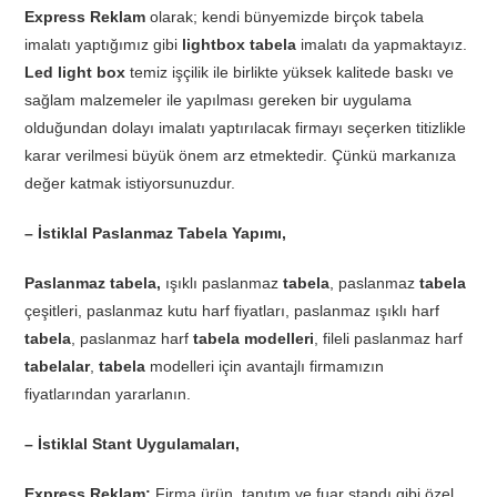
Express Reklam
olarak; kendi bünyemizde birçok tabela
imalatı yaptığımız gibi
lightbox tabela
imalatı da yapmaktayız.
Led light box
temiz işçilik ile birlikte yüksek kalitede baskı ve
sağlam malzemeler ile yapılması gereken bir uygulama
olduğundan dolayı imalatı yaptırılacak firmayı seçerken titizlikle
karar verilmesi büyük önem arz etmektedir. Çünkü markanıza
değer katmak istiyorsunuzdur.
– İstiklal Paslanmaz Tabela Yapımı,
Paslanmaz tabela,
ışıklı paslanmaz
tabela
, paslanmaz
tabela
çeşitleri, paslanmaz kutu harf fiyatları, paslanmaz ışıklı harf
tabela
, paslanmaz harf
tabela modelleri
, fileli paslanmaz harf
tabelalar
,
tabela
modelleri için avantajlı firmamızın
fiyatlarından yararlanın.
– İstiklal Stant Uygulamaları,
Express Reklam;
Firma ürün, tanıtım ve fuar standı gibi özel