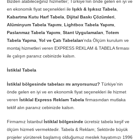
Bizden alabileceğiniz hizmetler; Türkiye’nin önde gelen en iyi ve
en ekonomik fiyat seçenekleri ile
Işıklı & Işıksız Tabela
,
Kabartma Kutu Harf Tabela
,
Dijital Baskı Çözümleri
,
Alüminyum Tabela Yapımı
,
Lightbox Tabela Yapımı
,
Paslanmaz Tabela Yapımı
,
Stant Uygulamaları
,
Totem
Tabela Yapma
,
Yol ve Çatı Tabelaları
‘nda Ölçüm kurulum ve
montaj hizmetleri veren EXPRESS REKLAM & TABELA firması
ile çalışın paranız cebinizde kalsın.
İstiklal Tabela
İstiklal bölgesinde tabelacı mı arıyorsunuz?
Türkiye’nin
önde gelen en iyi ve en ekonomik fiyat seçenekleri ile hizmet
veren
İstiklal Express Reklam Tabela
firmasından mutlaka
teklif alın paranız cebinizde kalsın.
Firmamız İstanbul
İstiklal bölgesinde
ücretsiz tabela keşif ve
ölçüm hizmeti vermektedir. Tabela & Reklam; Sektörde büyük
projeler yürüterek başlamış olduğumuz meslek hayatımızı 1996