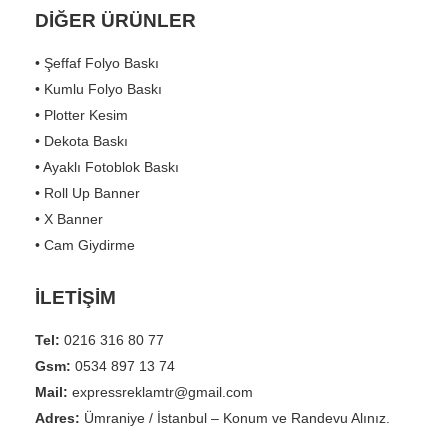
DİĞER ÜRÜNLER
• Şeffaf Folyo Baskı
• Kumlu Folyo Baskı
• Plotter Kesim
• Dekota Baskı
• Ayaklı Fotoblok Baskı
• Roll Up Banner
• X Banner
• Cam Giydirme
İLETİŞİM
Tel:
0216 316 80 77
Gsm:
0534 897 13 74
Mail:
expressreklamtr@gmail.com
Adres:
Ümraniye / İstanbul – Konum ve Randevu Alınız.