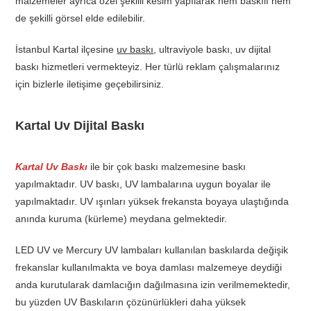
malzemeler ayrıca özel şekilli kesim yapılarak hem baskılı hem
de şekilli görsel elde edilebilir.
İstanbul Kartal ilçesine
uv baskı
, ultraviyole baskı, uv dijital
baskı hizmetleri vermekteyiz. Her türlü reklam çalışmalarınız
için bizlerle iletişime geçebilirsiniz.
Kartal Uv Dijital Baskı
Kartal Uv Baskı
ile bir çok baskı malzemesine baskı
yapılmaktadır. UV baskı, UV lambalarına uygun boyalar ile
yapılmaktadır. UV ışınları yüksek frekansta boyaya ulaştığında
anında kuruma (kürleme) meydana gelmektedir.
LED UV ve Mercury UV lambaları kullanılan baskılarda değişik
frekanslar kullanılmakta ve boya damlası malzemeye deydiği
anda kurutularak damlacığın dağılmasına izin verilmemektedir,
bu yüzden UV Baskıların çözünürlükleri daha yüksek