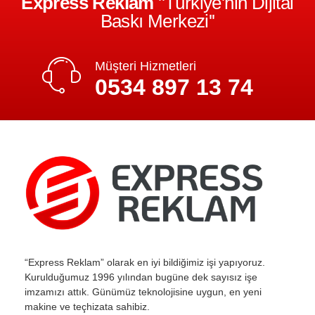
Express Reklam
''Türkiye'nin Dijital
Baskı Merkezi''
Müşteri Hizmetleri
0534 897 13 74
“Express Reklam” olarak en iyi bildiğimiz işi yapıyoruz.
Kurulduğumuz 1996 yılından bugüne dek sayısız işe
imzamızı attık. Günümüz teknolojisine uygun, en yeni
makine ve teçhizata sahibiz.