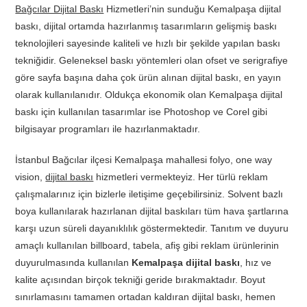
Bağcılar Dijital Baskı
Hizmetleri’nin sunduğu Kemalpaşa dijital
baskı, dijital ortamda hazırlanmış tasarımların gelişmiş baskı
teknolojileri sayesinde kaliteli ve hızlı bir şekilde yapılan baskı
tekniğidir. Geleneksel baskı yöntemleri olan ofset ve serigrafiye
göre sayfa başına daha çok ürün alınan dijital baskı, en yayın
olarak kullanılanıdır. Oldukça ekonomik olan Kemalpaşa dijital
baskı için kullanılan tasarımlar ise Photoshop ve Corel gibi
bilgisayar programları ile hazırlanmaktadır.
İstanbul Bağcılar ilçesi Kemalpaşa mahallesi folyo, one way
vision,
dijital baskı
hizmetleri vermekteyiz. Her türlü reklam
çalışmalarınız için bizlerle iletişime geçebilirsiniz. Solvent bazlı
boya kullanılarak hazırlanan dijital baskıları tüm hava şartlarına
karşı uzun süreli dayanıklılık göstermektedir. Tanıtım ve duyuru
amaçlı kullanılan billboard, tabela, afiş gibi reklam ürünlerinin
duyurulmasında kullanılan
Kemalpaşa dijital baskı
, hız ve
kalite açısından birçok tekniği geride bırakmaktadır. Boyut
sınırlamasını tamamen ortadan kaldıran dijital baskı, hemen