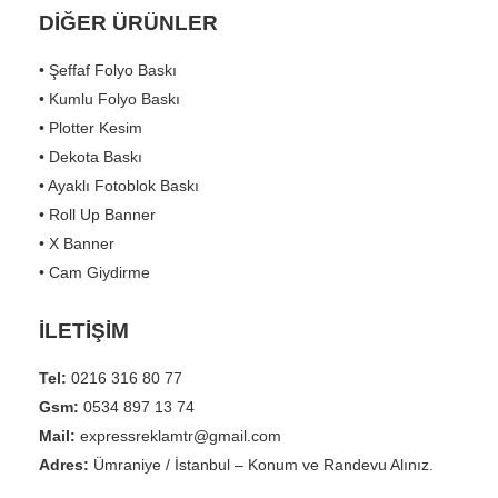
DİĞER ÜRÜNLER
• Şeffaf Folyo Baskı
• Kumlu Folyo Baskı
• Plotter Kesim
• Dekota Baskı
• Ayaklı Fotoblok Baskı
• Roll Up Banner
• X Banner
• Cam Giydirme
İLETİŞİM
Tel:
0216 316 80 77
Gsm:
0534 897 13 74
Mail:
expressreklamtr@gmail.com
Adres:
Ümraniye / İstanbul – Konum ve Randevu Alınız.