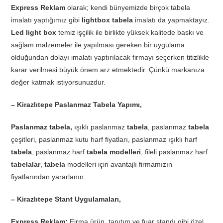
Express Reklam
olarak; kendi bünyemizde birçok tabela
imalatı yaptığımız gibi
lightbox tabela
imalatı da yapmaktayız.
Led light box
temiz işçilik ile birlikte yüksek kalitede baskı ve
sağlam malzemeler ile yapılması gereken bir uygulama
olduğundan dolayı imalatı yaptırılacak firmayı seçerken titizlikle
karar verilmesi büyük önem arz etmektedir. Çünkü markanıza
değer katmak istiyorsunuzdur.
– Kirazlıtepe Paslanmaz Tabela Yapımı,
Paslanmaz tabela,
ışıklı paslanmaz
tabela
, paslanmaz
tabela
çeşitleri, paslanmaz kutu harf fiyatları, paslanmaz ışıklı harf
tabela
, paslanmaz harf
tabela modelleri
, fileli paslanmaz harf
tabelalar
,
tabela
modelleri için avantajlı firmamızın
fiyatlarından yararlanın.
– Kirazlıtepe Stant Uygulamaları,
Express Reklam;
Firma ürün, tanıtım ve fuar standı gibi özel