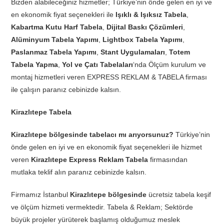
Bizden alabileceğiniz hizmetler; Türkiye’nin önde gelen en iyi ve
en ekonomik fiyat seçenekleri ile
Işıklı & Işıksız Tabela
,
Kabartma Kutu Harf Tabela
,
Dijital Baskı Çözümleri
,
Alüminyum Tabela Yapımı
,
Lightbox Tabela Yapımı
,
Paslanmaz Tabela Yapımı
,
Stant Uygulamaları
,
Totem
Tabela Yapma
,
Yol ve Çatı Tabelaları
‘nda Ölçüm kurulum ve
montaj hizmetleri veren EXPRESS REKLAM & TABELA firması
ile çalışın paranız cebinizde kalsın.
Kirazlıtepe Tabela
Kirazlıtepe bölgesinde tabelacı mı arıyorsunuz?
Türkiye’nin
önde gelen en iyi ve en ekonomik fiyat seçenekleri ile hizmet
veren
Kirazlıtepe Express Reklam Tabela
firmasından
mutlaka teklif alın paranız cebinizde kalsın.
Firmamız İstanbul
Kirazlıtepe bölgesinde
ücretsiz tabela keşif
ve ölçüm hizmeti vermektedir. Tabela & Reklam; Sektörde
büyük projeler yürüterek başlamış olduğumuz meslek