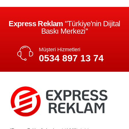
Express Reklam
''Türkiye'nin Dijital
Baskı Merkezi''
Müşteri Hizmetleri
0534 897 13 74