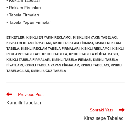
• Reklam Tabelası
• Reklam Firmaları
• Tabela Firmaları
• Tabela Yapan Firmalar
ETIKETLER
:
KISIKLI EN YAKIN REKLAMCI
,
KISIKLI EN YAKIN TABELACI
,
KISIKLI REKLAM FIRMALARI
,
KISIKLI REKLAM FIRMASI
,
KISIKLI REKLAM
TABELA
,
KISIKLI REKLAM TABELA FIRMALARI
,
KISIKLI REKLAMCI
,
KISIKLI
REKLAMCI TABELACI
,
KISIKLI TABELA
,
KISIKLI TABELA DIJITAL BASKI
,
KISIKLI TABELA FIRMALARI
,
KISIKLI TABELA FIRMASI
,
KISIKLI TABELA
FIYATLARI
,
KISIKLI TABELA YAPAN FIRMALAR
,
KISIKLI TABELACI
,
KISIKLI
TABELACILAR
,
KISIKLI UCUZ TABELA
Previous Post
Kandilli Tabelacı
Sonraki Yazı
Kirazlıtepe Tabelacı