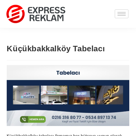
Küçükbakkalköy Tabelacı
Küçükbakkalköy tabelacı firmamız her bütçeye uygun olarak