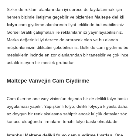
Sizler de reklam alanlarından iyi derece de faydalanmak için
hemen bizimle iletişime geçebilir ve bizlerden
Maltepe delikli
folyo
cam giydirme alanlarında fiyat teklifinde bulunabilirsiniz.
Görsel Grafik çalışmaları ile reklamlarınızı yayınlayabilirsiniz.
Marka değerinizi iyi derece de artıracak olan ve bu alanda
müşterilerinizin dikkatini çekebilirsiniz. Belki de cam giydirme bu
mesleklerin incinde en zor olanlarından bir tanesidir ve çok ince
ustalık isteyen bir meslek grubudur.
Maltepe Vanvejin Cam Giydirme
Cam üzerine one way vision’un dışında bir de delikli folyo baskı
uygulaması yapılır. Yapışkanlı folyo, delikli folyoya kıyasla daha
az doygun bir renk skalasına sahiptir ancak küçük detaylar söz
konusu olduğunda firmaların tercihi folyo baskı olmaktadır.
İstanbul Maltepe delikli folyo cam giydirme fiyatları
. One