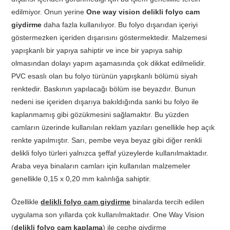
edilmiyor. Onun yerine
One way vision delikli folyo cam
giydirme
daha fazla kullanılıyor. Bu folyo dışarıdan içeriyi
göstermezken içeriden dışarısını göstermektedir. Malzemesi
yapışkanlı bir yapıya sahiptir ve ince bir yapıya sahip
olmasından dolayı yapım aşamasında çok dikkat edilmelidir.
PVC esaslı olan bu folyo türünün yapışkanlı bölümü siyah
renktedir. Baskının yapılacağı bölüm ise beyazdır. Bunun
nedeni ise içeriden dışarıya bakıldığında sanki bu folyo ile
kaplanmamış gibi gözükmesini sağlamaktır. Bu yüzden
camların üzerinde kullanılan reklam yazıları genellikle hep açık
renkte yapılmıştır. Sarı, pembe veya beyaz gibi diğer renkli
delikli folyo türleri yalnızca şeffaf yüzeylerde kullanılmaktadır.
Araba veya binaların camları için kullanılan malzemeler
genellikle 0,15 x 0,20 mm kalınlığa sahiptir.
Özellikle
delikli folyo cam giydirme
binalarda tercih edilen
uygulama son yıllarda çok kullanılmaktadır. One Way Vision
(
delikli folyo cam kaplama
) ile cephe giydirme