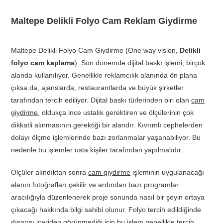
Maltepe Delikli Folyo Cam Reklam Giydirme
Maltepe Delikli Folyo Cam Giydirme (One way vision,
Delikli
folyo cam kaplama
). Son dönemde dijital baskı işlemi, birçok
alanda kullanılıyor. Genellikle reklamcılık alanında ön plana
çıksa da, ajanslarda, restaurantlarda ve büyük şirketler
tarafından tercih ediliyor. Dijital baskı türlerinden biri olan
cam
giydirme
, oldukça ince ustalık gerektiren ve ölçülerinin çok
dikkatli alınmasının gerektiği bir alandır. Kıvrımlı cephelerden
dolayı ölçme işlemlerinde bazı zorlanmalar yaşanabiliyor. Bu
nedenle bu işlemler usta kişiler tarafından yapılmalıdır.
Ölçüler alındıktan sonra
cam giydirme
işleminin uygulanacağı
alanın fotoğrafları çekilir ve ardından bazı programlar
aracılığıyla düzenlenerek proje sonunda nasıl bir şeyin ortaya
çıkacağı hakkında bilgi sahibi olunur. Folyo tercih edildiğinde
dışarısı içeriden görünmediği için bu işlem genellikle tercih