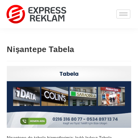
Nişantepe Tabela
Nişantepe de tabela hizmetlerimiz; Işıklı Işıksız Tabela,