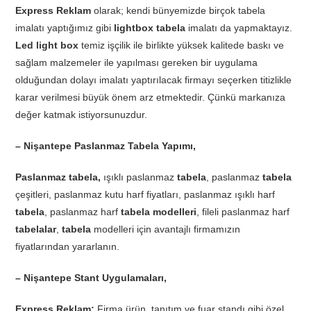
Express Reklam
olarak; kendi bünyemizde birçok tabela
imalatı yaptığımız gibi
lightbox tabela
imalatı da yapmaktayız.
Led light box
temiz işçilik ile birlikte yüksek kalitede baskı ve
sağlam malzemeler ile yapılması gereken bir uygulama
olduğundan dolayı imalatı yaptırılacak firmayı seçerken titizlikle
karar verilmesi büyük önem arz etmektedir. Çünkü markanıza
değer katmak istiyorsunuzdur.
– Nişantepe Paslanmaz Tabela Yapımı,
Paslanmaz tabela,
ışıklı paslanmaz
tabela
, paslanmaz
tabela
çeşitleri, paslanmaz kutu harf fiyatları, paslanmaz ışıklı harf
tabela
, paslanmaz harf
tabela modelleri
, fileli paslanmaz harf
tabelalar
,
tabela
modelleri için avantajlı firmamızın
fiyatlarından yararlanın.
– Nişantepe Stant Uygulamaları,
Express Reklam;
Firma ürün, tanıtım ve fuar standı gibi özel