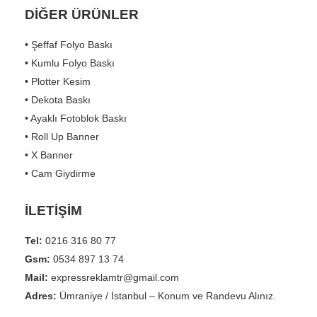
DİĞER ÜRÜNLER
• Şeffaf Folyo Baskı
• Kumlu Folyo Baskı
• Plotter Kesim
• Dekota Baskı
• Ayaklı Fotoblok Baskı
• Roll Up Banner
• X Banner
• Cam Giydirme
İLETİŞİM
Tel:
0216 316 80 77
Gsm:
0534 897 13 74
Mail:
expressreklamtr@gmail.com
Adres:
Ümraniye / İstanbul – Konum ve Randevu Alınız.