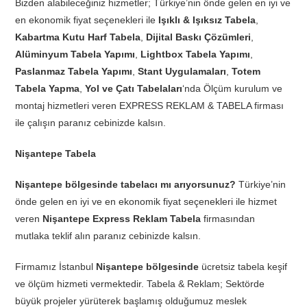
Bizden alabileceğiniz hizmetler; Türkiye’nin önde gelen en iyi ve
en ekonomik fiyat seçenekleri ile
Işıklı & Işıksız Tabela
,
Kabartma Kutu Harf Tabela
,
Dijital Baskı Çözümleri
,
Alüminyum Tabela Yapımı
,
Lightbox Tabela Yapımı
,
Paslanmaz Tabela Yapımı
,
Stant Uygulamaları
,
Totem
Tabela Yapma
,
Yol ve Çatı Tabelaları
‘nda Ölçüm kurulum ve
montaj hizmetleri veren EXPRESS REKLAM & TABELA firması
ile çalışın paranız cebinizde kalsın.
Nişantepe Tabela
Nişantepe bölgesinde tabelacı mı arıyorsunuz?
Türkiye’nin
önde gelen en iyi ve en ekonomik fiyat seçenekleri ile hizmet
veren
Nişantepe Express Reklam Tabela
firmasından
mutlaka teklif alın paranız cebinizde kalsın.
Firmamız İstanbul
Nişantepe bölgesinde
ücretsiz tabela keşif
ve ölçüm hizmeti vermektedir. Tabela & Reklam; Sektörde
büyük projeler yürüterek başlamış olduğumuz meslek