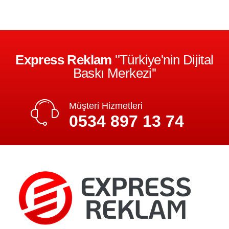
Express Reklam
''Türkiye'nin Dijital
Baskı Merkezi''
Müşteri Hizmetleri
0534 897 13 74