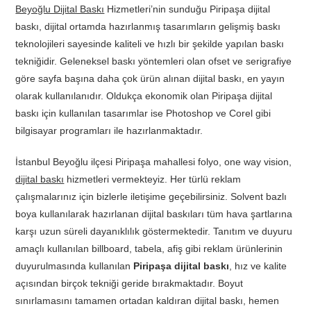
Beyoğlu Dijital Baskı
Hizmetleri’nin sunduğu Piripaşa dijital
baskı, dijital ortamda hazırlanmış tasarımların gelişmiş baskı
teknolojileri sayesinde kaliteli ve hızlı bir şekilde yapılan baskı
tekniğidir. Geleneksel baskı yöntemleri olan ofset ve serigrafiye
göre sayfa başına daha çok ürün alınan dijital baskı, en yayın
olarak kullanılanıdır. Oldukça ekonomik olan Piripaşa dijital
baskı için kullanılan tasarımlar ise Photoshop ve Corel gibi
bilgisayar programları ile hazırlanmaktadır.
İstanbul Beyoğlu ilçesi Piripaşa mahallesi folyo, one way vision,
dijital baskı
hizmetleri vermekteyiz. Her türlü reklam
çalışmalarınız için bizlerle iletişime geçebilirsiniz. Solvent bazlı
boya kullanılarak hazırlanan dijital baskıları tüm hava şartlarına
karşı uzun süreli dayanıklılık göstermektedir. Tanıtım ve duyuru
amaçlı kullanılan billboard, tabela, afiş gibi reklam ürünlerinin
duyurulmasında kullanılan
Piripaşa dijital baskı
, hız ve kalite
açısından birçok tekniği geride bırakmaktadır. Boyut
sınırlamasını tamamen ortadan kaldıran dijital baskı, hemen