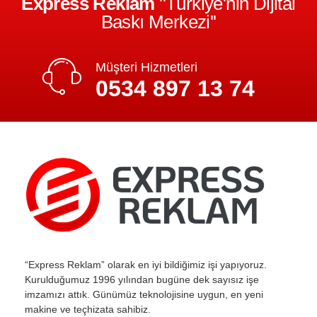
Express Reklam
''Türkiye'nin Dijital
Baskı Merkezi''
Müşteri Hizmetleri
0534 897 13 74
“Express Reklam” olarak en iyi bildiğimiz işi yapıyoruz.
Kurulduğumuz 1996 yılından bugüne dek sayısız işe
imzamızı attık. Günümüz teknolojisine uygun, en yeni
makine ve teçhizata sahibiz.