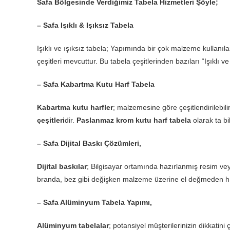
Safa Bölgesinde Verdiğimiz Tabela Hizmetleri Şöyle;
– Safa Işıklı & Işıksız Tabela
Işıklı ve ışıksız tabela; Yapımında bir çok malzeme kullanı
çeşitleri mevcuttur. Bu tabela çeşitlerinden bazıları “Işıklı ve 
– Safa Kabartma Kutu Harf Tabela
Kabartma kutu harfler
; malzemesine göre çeşitlendirilebili
çeşitleri
dir.
Paslanmaz krom kutu harf tabela
olarak ta bi
– Safa Dijital Baskı Çözümleri,
Dijital baskılar
; Bilgisayar ortamında hazırlanmış resim veya
branda, bez gibi değişken malzeme üzerine el değmeden hı
– Safa Alüminyum Tabela Yapımı,
Alüminyum tabelalar
; potansiyel müşterilerinizin dikkatini