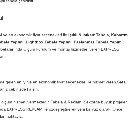
lı tabela çeşididir.
ul
yi ve en ekonomik fiyat seçenekleri ile
Işıklı & Işıksız Tabela
,
Kabartm
bela Yapımı
,
Lightbox Tabela Yapımı
,
Paslanmaz Tabela Yapımı
,
belaları
‘nda Ölçüm kurulum ve montaj hizmetleri veren EXPRESS
sın.
de gelen en iyi ve en ekonomik fiyat seçenekleri ile hizmet veren
Safa
anız cebinizde kalsın.
ve ölçüm hizmeti vermektedir. Tabela & Reklam; Sektörde büyük projeler
nda EXPRESS REKLAM ile özdeşleştirerek yeni bir yüz olarak; Önce
ulunmaktayız.