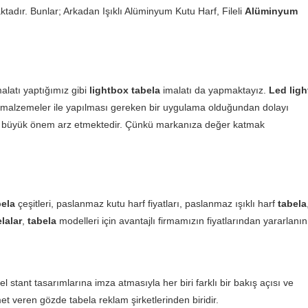
ktadır. Bunlar; Arkadan Işıklı Alüminyum Kutu Harf, Fileli
Alüminyum
alatı yaptığımız gibi
lightbox tabela
imalatı da yapmaktayız.
Led ligh
lam malzemeler ile yapılması gereken bir uygulama olduğundan dolayı
lmesi büyük önem arz etmektedir. Çünkü markanıza değer katmak
bela
çeşitleri, paslanmaz kutu harf fiyatları, paslanmaz ışıklı harf
tabela
lalar
,
tabela
modelleri için avantajlı firmamızın fiyatlarından yararlanın
l stant tasarımlarına imza atmasıyla her biri farklı bir bakış açısı ve
et veren gözde tabela reklam şirketlerinden biridir.