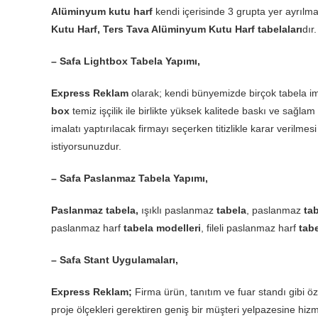
Alüminyum kutu harf
kendi içerisinde 3 grupta yer ayrılma
Kutu Harf, Ters Tava Alüminyum Kutu Harf tabelaları
dır.
– Safa Lightbox Tabela Yapımı,
Express Reklam
olarak; kendi bünyemizde birçok tabela im
box
temiz işçilik ile birlikte yüksek kalitede baskı ve sağ
imalatı yaptırılacak firmayı seçerken titizlikle karar veri
istiyorsunuzdur.
– Safa Paslanmaz Tabela Yapımı,
Paslanmaz tabela,
ışıklı paslanmaz
tabela
, paslanmaz
ta
paslanmaz harf
tabela modelleri
, fileli paslanmaz harf
tabe
– Safa Stant Uygulamaları,
Express Reklam;
Firma ürün, tanıtım ve fuar standı gibi öze
proje ölçekleri gerektiren geniş bir müşteri yelpazesine hizm