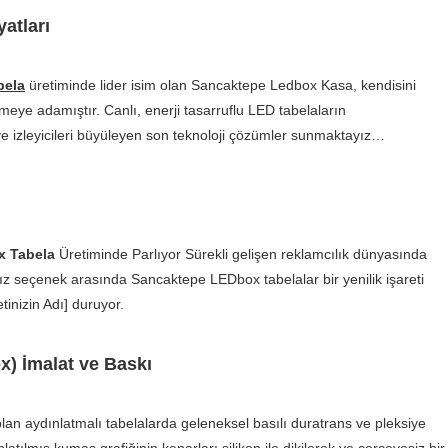
atları
bela
üretiminde lider isim olan Sancaktepe Ledbox Kasa, kendisini
ye adamıştır. Canlı, enerji tasarruflu LED tabelaların
e izleyicileri büyüleyen son teknoloji çözümler sunmaktayız…
x Tabela
Üretiminde Parlıyor Sürekli gelişen reklamcılık dünyasında
z seçenek arasında Sancaktepe LEDbox tabelalar bir yenilik işareti
tinizin Adı] duruyor.
ox) İmalat ve Baskı
a plan aydınlatmalı tabelalarda geleneksel basılı duratrans ve pleksiye
atılmış kumaş grafiğinin kenarları silikon ile dikilerek ve çerçevesiz bir