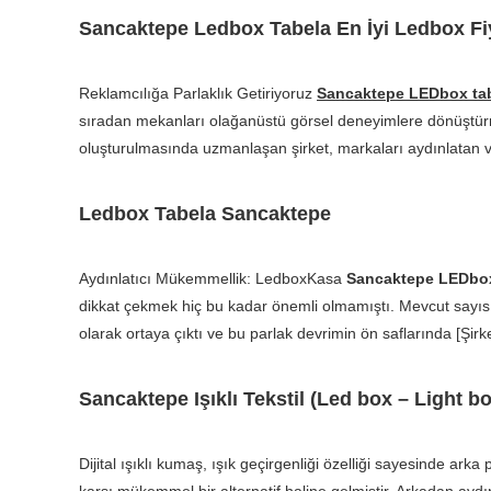
Sancaktepe Ledbox Tabela En İyi Ledbox Fiy
Reklamcılığa Parlaklık Getiriyoruz
Sancaktepe LEDbox ta
sıradan mekanları olağanüstü görsel deneyimlere dönüştürme
oluşturulmasında uzmanlaşan şirket, markaları aydınlatan v
Ledbox Tabela Sancaktepe
Aydınlatıcı Mükemmellik: LedboxKasa
Sancaktepe LEDbo
dikkat çekmek hiç bu kadar önemli olmamıştı. Mevcut sayısı
olarak ortaya çıktı ve bu parlak devrimin ön saflarında [Şirke
Sancaktepe Işıklı Tekstil (Led box – Light b
Dijital ışıklı kumaş, ışık geçirgenliği özelliği sayesinde ark
karşı mükemmel bir alternatif haline gelmiştir. Arkadan aydınl