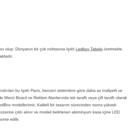
sı olup; Dünyanın bir çok noktasına Işıklı
Ledbox Tabela
üretmekte
aktadır.
andırılan bu Işıklı Pano, benzeri sistemlere göre daha az maliyetli ve
e Menü Board ve Reklam Alanlarında tek taraflı veya çift taraflı olarak
LedBox modellerimiz; Kaliteli bir tasarım sürecinden sonra yüksek
zerine çıktı alınır ve modeli belirlenen alüminyum kasa içine LED
nte edilir.