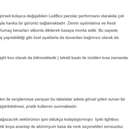
 görseli kolayca değişebilen LedBox panolar performans olarakda çok
yla harika bir görüntü sağlamaktadır. Zemin aydınlatma ve Kesit
ı Kumaş kenarları slikonla dikilerek kasaya monta edilir. Bu sayede
aj yapılabildiği gibi özel ayaklarla da duvardan bağımsız olarak da
Light box olarak da bilinmektedir.) tekstil baskı ile üretilen kısa zamanda
leri ile sergilemeye yarayan bu tabelalar adeta görsel şölen sunan bir
iştirilebilmesi, pratik kullanım sunmaktadır.
ağazacılık sektörünün işini oldukça kolaylaştırmıştır. Işıklı lightbox
statik boya avantajı ile alüminyum kasa da renk seçenekleri sonsuzdur.