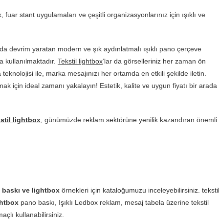
fuar stant uygulamaları ve çeşitli organizasyonlarınız için ışıklı ve
da devrim yaratan modern ve şık aydınlatmalı ışıklı pano çerçeve
da kullanılmaktadır.
Tekstil lightbox
‘lar da görselleriniz her zaman ön
teknolojisi ile, marka mesajınızı her ortamda en etkili şekilde iletin.
mak için ideal zamanı yakalayın! Estetik, kalite ve uygun fiyatı bir arada
til lightbox
, günümüzde reklam sektörüne yenilik kazandıran önemli
 baskı ve lightbox
örnekleri için kataloğumuzu inceleyebilirsiniz. teksti
ghtbox
pano baskı, Işıklı Ledbox reklam, mesaj tabela üzerine tekstil
lı kullanabilirsiniz.