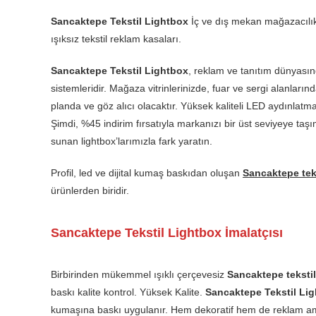
Sancaktepe Tekstil Lightbox
İç ve dış mekan mağazacılık, 
ışıksız tekstil reklam kasaları.
Sancaktepe Tekstil Lightbox
, reklam ve tanıtım dünyasın
sistemleridir. Mağaza vitrinlerinizde, fuar ve sergi alanların
planda ve göz alıcı olacaktır. Yüksek kaliteli LED aydınlatma 
Şimdi, %45 indirim fırsatıyla markanızı bir üst seviyeye taşı
sunan lightbox’larımızla fark yaratın.
Profil, led ve dijital kumaş baskıdan oluşan
Sancaktepe teks
ürünlerden biridir.
Sancaktepe Tekstil Lightbox İmalatçısı
Birbirinden mükemmel ışıklı çerçevesiz
Sancaktepe tekstil
baskı kalite kontrol. Yüksek Kalite.
Sancaktepe Tekstil Li
kumaşına baskı uygulanır. Hem dekoratif hem de reklam amaç