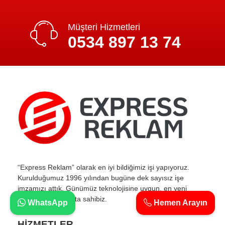
Müşteri Hizmetleri
0534 897 13 74
“Express Reklam” olarak en iyi bildiğimiz işi yapıyoruz.
Kurulduğumuz 1996 yılından bugüne dek sayısız işe
imzamızı attık. Günümüz teknolojisine uygun, en yeni
makine ve teçhizata sahibiz.
WhatsApp
Hemen Arayın
HİZMETLER