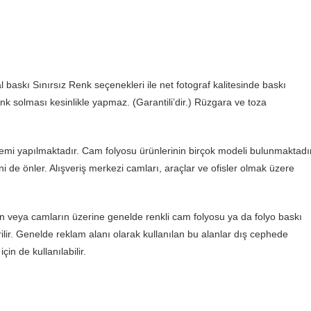
 baskı Sınırsız Renk seçenekleri ile net fotograf kalitesinde baskı
enk solması kesinlikle yapmaz. (Garantili’dir.) Rüzgara ve toza
mi yapılmaktadır. Cam folyosu ürünlerinin birçok modeli bulunmaktadır
 de önler. Alışveriş merkezi camları, araçlar ve ofisler olmak üzere
 veya camların üzerine genelde renkli cam folyosu ya da folyo baskı
ilir. Genelde reklam alanı olarak kullanılan bu alanlar dış cephede
çin de kullanılabilir.