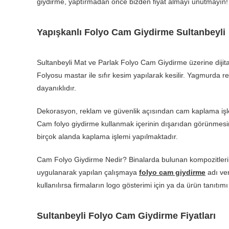
giydirme, yaptırmadan önce bizden fiyat almayı unutmayın!
Yapışkanlı Folyo Cam Giydirme Sultanbeyli
Sultanbeyli Mat ve Parlak Folyo Cam Giydirme üzerine dijital
Folyosu mastar ile sıfır kesim yapılarak kesilir. Yagmurda r
dayanıklıdır.
Dekorasyon, reklam ve güvenlik açısından cam kaplama işle
Cam folyo giydirme kullanmak içerinin dışarıdan görünmesini
birçok alanda kaplama işlemi yapılmaktadır.
Cam Folyo Giydirme Nedir? Binalarda bulunan kompozitlerin
uygulanarak yapılan çalışmaya
folyo cam giydirme
adı ver
kullanılırsa firmaların logo gösterimi için ya da ürün tanıtımı i
Sultanbeyli Folyo Cam Giydirme Fiyatları