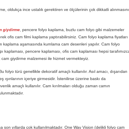
irme, oldukça ince ustalık gerektiren ve ölçülerinin çok dikkatli alınmasın
m giydirme
, pencere folyo kaplama, buzlu cam folyo gibi malzemeler
erek ofis cam filmi kaplama yaptırabilirsiniz. Cam folyo kaplama fiyatları
m kaplama aşamasında kumlama cam desenleri yapılır. Cam folyo
pı kaplaması, pencere kaplaması, ofis cam kaplaması hepsi tarafımızc
çok cam giydirme malzemesi ile hizmet vermekteyiz.
Bu folyo türü genellikle dekoratif amaçlı kullanılır. Asıl amacı, dışarıdan
ışınlarının içeriye girmesidir. İstenilirse üzerine baskı da
venlik amaçlı kullanılır. Cam kırılmaları olduğu zaman camın
bulunmaktadır.
a son yıllarda çok kullanılmaktadır. One Way Vision (delikli folyo cam