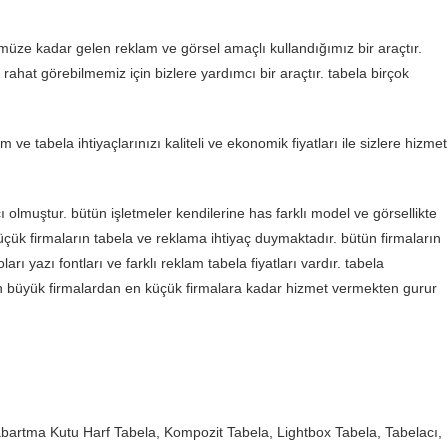
ümüze kadar gelen reklam ve görsel amaçlı kullandığımız bir araçtır.
ahat görebilmemiz için bizlere yardımcı bir araçtır. tabela birçok
e tabela ihtiyaçlarınızı kaliteli ve ekonomik fiyatları ile sizlere hizmet
 olmuştur. bütün işletmeler kendilerine has farklı model ve görsellikte
ük firmaların tabela ve reklama ihtiyaç duymaktadır. bütün firmaların
arı yazı fontları ve farklı reklam tabela fiyatları vardır. tabela
e en büyük firmalardan en küçük firmalara kadar hizmet vermekten gurur
, Kabartma Kutu Harf Tabela, Kompozit Tabela, Lightbox Tabela, Tabelacı,