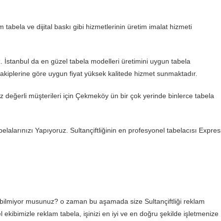
 tabela ve dijital baskı gibi hizmetlerinin üretim imalat hizmeti
iz. İstanbul da en güzel tabela modelleri üretimini uygun tabela
 rakiplerine göre uygun fiyat yüksek kalitede hizmet sunmaktadır.
siz değerli müşterileri için Çekmeköy ün bir çok yerinde binlerce tabela
 Tabelalarınızı Yapıyoruz. Sultançiftliğinin en profesyonel tabelacısı Expre
z bilmiyor musunuz? o zaman bu aşamada size Sultançiftliği reklam
l ekibimizle reklam tabela, işinizi en iyi ve en doğru şekilde işletmenize