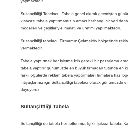
yapmaktadır.
Sultançiftliği Tabelacı ; Tabela genel olarak geçmişten gün
kısacası tabela yaptırmamızın amacı herhangi bir yeri daha r
modelleri ve çeşitleriyle imalatı ve üretimi yapılmaktadır.
Sultançiftliği tabelacı, Firmamız Çekmeköy bölgesinde reklam v
vermektedir.
Tabela yaptırmak her işletme için gerekli bir pazarlama aracı
tabela yaptırır günümüzde en büyük firmadan tutunda en küç
farklı ölçülerde reklam tabela yaptırmaları firmalara has logol
ihtiyaçlarınız için Sultançiftliği tabelacı olarak günümüzd
duyuyoruz.
Sultançiftliği Tabela
Sultançiftliği de tabela hizmetlerimiz; Işıklı Işıksız Tabela