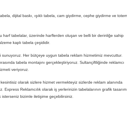
ela, dijital baskı, ışıklı tabela, cam giydirme, cephe giydirme ve tote
tu harf tabelalar, üzerinde harflerden oluşan ve belli bir derinliğe sahip
lzeme kaplı tabela çeşididir.
meti sunuyoruz. Her bütçeye uygun tabela reklam hizmetimiz mevcuttur.
nrasında tabela montajını gerçekleştiriyoruz. Sultançiftliğinde reklamcı
izmeti veriyoruz.
 kesintisiz olarak sizlere hizmet vermekteyiz sizlerde reklam alanında
z. Express Reklamcılık olarak iş yerlerinizin tabelalarının grafik tasarım
sterseniz bizimle iletişime geçebilirsiniz.