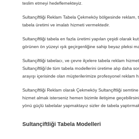
teslim etmeyi hedeflemekteyiz.
Sultançiftliği Reklam Tabela Çekmeköy bölgesinde reklam, tab
tabela üretimi ve imalatı hizmeti vermektedir.
Sultançiftliği tabela en fazla üretimi yapılan çeşidi olarak ku
görünen ön yüzeyi ışık geçirgenliğine sahip beyaz pleksi ma
Sultançiftliği tabelacı, ve çevre ilçelere tabela reklam hiz
Sultançiftliği’de tüm tabela modellerini üretime alıp daha so
arayışı içerisinde olan müşterilerimize profesyonel reklam h
Sultançiftliği Reklam olarak Çekmeköy Sultançiftliği semtine
hizmet almak isterseniz hemen bizimle iletişime geçebilirsini
yönü güçlü tabelalar yapmaktayız sizler de tabela yaptırmak i
Sultançiftliği Tabela Modelleri