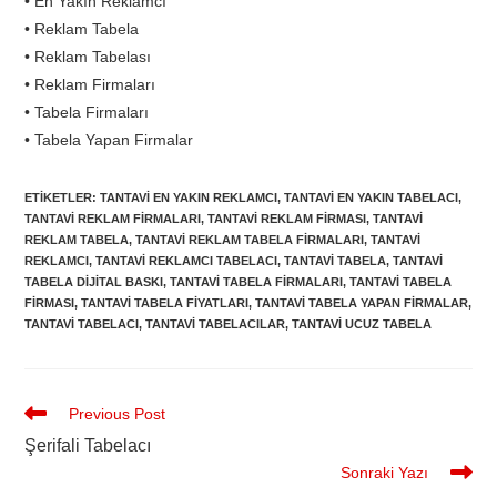
• En Yakın Reklamcı
• Reklam Tabela
• Reklam Tabelası
• Reklam Firmaları
• Tabela Firmaları
• Tabela Yapan Firmalar
ETIKETLER
:
TANTAVI EN YAKIN REKLAMCI
,
TANTAVI EN YAKIN TABELACI
,
TANTAVI REKLAM FIRMALARI
,
TANTAVI REKLAM FIRMASI
,
TANTAVI
REKLAM TABELA
,
TANTAVI REKLAM TABELA FIRMALARI
,
TANTAVI
REKLAMCI
,
TANTAVI REKLAMCI TABELACI
,
TANTAVI TABELA
,
TANTAVI
TABELA DIJITAL BASKI
,
TANTAVI TABELA FIRMALARI
,
TANTAVI TABELA
FIRMASI
,
TANTAVI TABELA FIYATLARI
,
TANTAVI TABELA YAPAN FIRMALAR
,
TANTAVI TABELACI
,
TANTAVI TABELACILAR
,
TANTAVI UCUZ TABELA
Previous Post
Şerifali Tabelacı
Sonraki Yazı