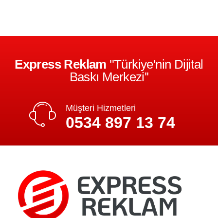
Express Reklam
''Türkiye'nin Dijital
Baskı Merkezi''
Müşteri Hizmetleri
0534 897 13 74