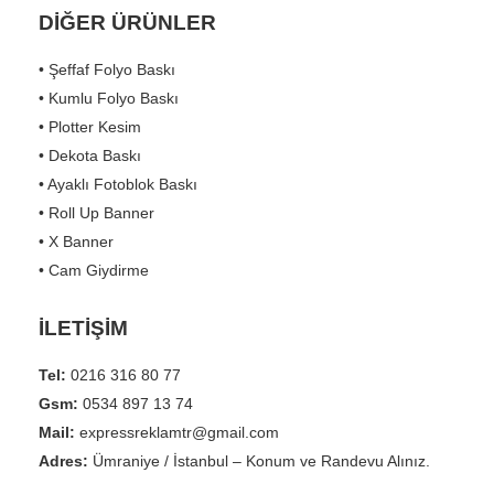
DİĞER ÜRÜNLER
• Şeffaf Folyo Baskı
• Kumlu Folyo Baskı
• Plotter Kesim
• Dekota Baskı
• Ayaklı Fotoblok Baskı
• Roll Up Banner
• X Banner
• Cam Giydirme
İLETİŞİM
Tel:
0216 316 80 77
Gsm:
0534 897 13 74
Mail:
expressreklamtr@gmail.com
Adres:
Ümraniye / İstanbul – Konum ve Randevu Alınız.