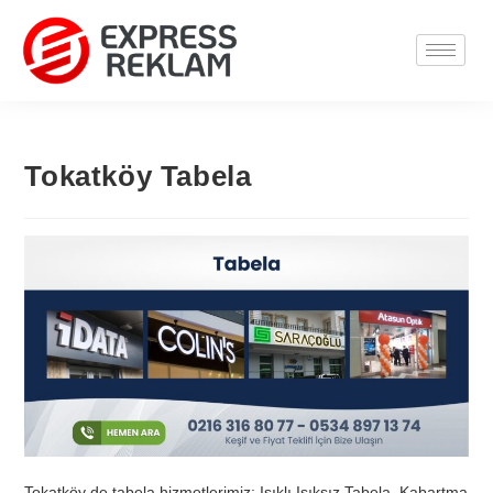
Tokatköy Tabela
Tokatköy de tabela hizmetlerimiz; Işıklı Işıksız Tabela, Kabartma