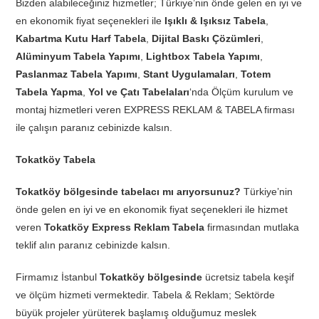
Bizden alabileceğiniz hizmetler; Türkiye’nin önde gelen en iyi ve
en ekonomik fiyat seçenekleri ile
Işıklı & Işıksız Tabela
,
Kabartma Kutu Harf Tabela
,
Dijital Baskı Çözümleri
,
Alüminyum Tabela Yapımı
,
Lightbox Tabela Yapımı
,
Paslanmaz Tabela Yapımı
,
Stant Uygulamaları
,
Totem
Tabela Yapma
,
Yol ve Çatı Tabelaları
‘nda Ölçüm kurulum ve
montaj hizmetleri veren EXPRESS REKLAM & TABELA firması
ile çalışın paranız cebinizde kalsın.
Tokatköy Tabela
Tokatköy bölgesinde tabelacı mı arıyorsunuz?
Türkiye’nin
önde gelen en iyi ve en ekonomik fiyat seçenekleri ile hizmet
veren
Tokatköy Express Reklam Tabela
firmasından mutlaka
teklif alın paranız cebinizde kalsın.
Firmamız İstanbul
Tokatköy bölgesinde
ücretsiz tabela keşif
ve ölçüm hizmeti vermektedir. Tabela & Reklam; Sektörde
büyük projeler yürüterek başlamış olduğumuz meslek