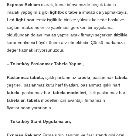
Express Reklam
olarak; kendi bünyemizde birçok tabela
imalatı yaptığımız gibi
lightbox tabela
imalatı da yapmaktayız.
Led light box
temiz işçilik ile birlikte yüksek kalitede baskı ve
sağlam malzemeler ile yapılması gereken bir uygulama
olduğundan dolayı imalatı yaptırılacak firmayı seçerken titizlikle
karar verilmesi büyük önem arz etmektedir. Çünkü markanıza
değer katmak istiyorsunuzdur.
– Tokatköy Paslanmaz Tabela Yapımı,
Paslanmaz tabela,
ışıklı paslanmaz
tabela
, paslanmaz
tabela
çeşitleri, paslanmaz kutu harf fiyatları, paslanmaz ışıklı harf
tabela
, paslanmaz harf
tabela modelleri
, fileli paslanmaz harf
tabelalar
,
tabela
modelleri için avantajlı firmamızın
fiyatlarından yararlanın.
– Tokatköy Stant Uygulamaları,
Express Reklam;
Firma ürün, tanıtım ve fuar standı gibi özel