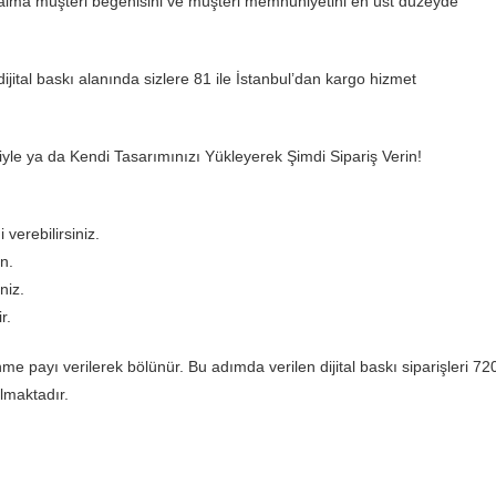
aima müşteri beğenisini ve müşteri memnuniyetini en üst düzeyde
jital baskı alanında sizlere 81 ile İstanbul’dan kargo hizmet
ğiyle ya da Kendi Tasarımınızı Yükleyerek Şimdi Sipariş Verin!
 verebilirsiniz.
n.
niz.
r.
payı verilerek bölünür. Bu adımda verilen dijital baskı siparişleri 72
lmaktadır.