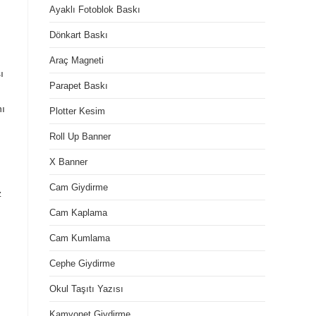
Ayaklı Fotoblok Baskı
Dönkart Baskı
Araç Magneti
ı
Parapet Baskı
nı
Plotter Kesim
Roll Up Banner
X Banner
Cam Giydirme
z
Cam Kaplama
Cam Kumlama
Cephe Giydirme
Okul Taşıtı Yazısı
Kamyonet Giydirme