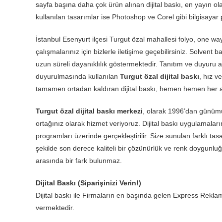
sayfa başına daha çok ürün alınan dijital baskı, en yayın ola
kullanılan tasarımlar ise Photoshop ve Corel gibi bilgisayar 
İstanbul Esenyurt ilçesi Turgut özal mahallesi folyo, one wa
çalışmalarınız için bizlerle iletişime geçebilirsiniz. Solvent 
uzun süreli dayanıklılık göstermektedir. Tanıtım ve duyuru am
duyurulmasında kullanılan
Turgut özal dijital baskı
, hız v
tamamen ortadan kaldıran dijital baskı, hemen hemen her al
Turgut özal dijital baskı merkezi
, olarak 1996’dan günümü
ortağınız olarak hizmet veriyoruz. Dijital baskı uygulamaları
programları üzerinde gerçekleştirilir. Size sunulan farklı tas
şekilde son derece kaliteli bir çözünürlük ve renk doygunluğ
arasında bir fark bulunmaz.
Dijital Baskı (Siparişinizi Verin!)
Dijital baskı ile Firmaların en başında gelen Express Reklam 
vermektedir.