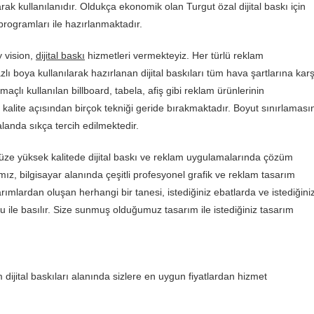
rak kullanılanıdır. Oldukça ekonomik olan Turgut özal dijital baskı için
programları ile hazırlanmaktadır.
y vision,
dijital baskı
hizmetleri vermekteyiz. Her türlü reklam
bazlı boya kullanılarak hazırlanan dijital baskıları tüm hava şartlarına karş
açlı kullanılan billboard, tabela, afiş gibi reklam ürünlerinin
e kalite açısından birçok tekniği geride bırakmaktadır. Boyut sınırlaması
anda sıkça tercih edilmektedir.
ze yüksek kalitede dijital baskı ve reklam uygulamalarında çözüm
mız, bilgisayar alanında çeşitli profesyonel grafik ve reklam tasarım
arımlardan oluşan herhangi bir tanesi, istediğiniz ebatlarda ve istediğini
u ile basılır. Size sunmuş olduğumuz tasarım ile istediğiniz tasarım
dijital baskıları alanında sizlere en uygun fiyatlardan hizmet