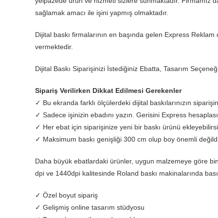
yelpazede ürün ve hizmeti sizlere sunmaktadır. Firmamız d
sağlamak amacı ile işini yapmış olmaktadır.
Dijital baskı firmalarının en başında gelen Express Reklam di
vermektedir.
Dijital Baskı Siparişinizi İstediğiniz Ebatta, Tasarım Seçene
Sipariş Verilirken Dikkat Edilmesi Gerekenler
✓ Bu ekranda farklı ölçülerdeki dijital baskılarınızın siparişini
✓ Sadece işinizin ebadını yazın. Gerisini Express hesaplası
✓ Her ebat için siparişinize yeni bir baskı ürünü ekleyebilirsi
✓ Maksimum baskı genişliği 300 cm olup boy önemli değildi
Daha büyük ebatlardaki ürünler, uygun malzemeye göre binme 
dpi ve 1440dpi kalitesinde Roland baskı makinalarında bası
✓ Özel boyut sipariş
✓ Gelişmiş online tasarım stüdyosu