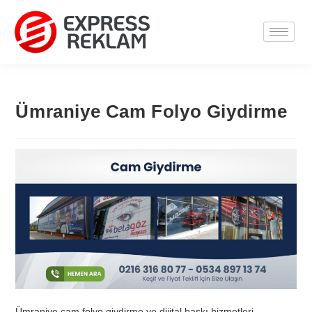
Ümraniye Cam Folyo Giydirme
Ümraniye cam folyo giydirme ve dijital baskı hizmetleri