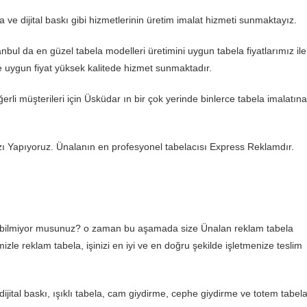
 ve dijital baskı gibi hizmetlerinin üretim imalat hizmeti sunmaktayız.
nbul da en güzel tabela modelleri üretimini uygun tabela fiyatlarımız ile
re uygun fiyat yüksek kalitede hizmet sunmaktadır.
rli müşterileri için Üsküdar ın bir çok yerinde binlerce tabela imalatına
ızı Yapıyoruz. Ünalanın en profesyonel tabelacısı Express Reklamdır.
ız bilmiyor musunuz? o zaman bu aşamada size Ünalan reklam tabela
izle reklam tabela, işinizi en iyi ve en doğru şekilde işletmenize teslim
ital baskı, ışıklı tabela, cam giydirme, cephe giydirme ve totem tabel