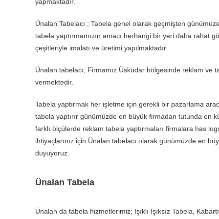
yapmaktadır.
Ünalan Tabelacı ; Tabela genel olarak geçmişten günümüze k
tabela yaptırmamızın amacı herhangi bir yeri daha rahat göre
çeşitleriyle imalatı ve üretimi yapılmaktadır.
Ünalan tabelacı, Firmamız Üsküdar bölgesinde reklam ve tabela
vermektedir.
Tabela yaptırmak her işletme için gerekli bir pazarlama aracı
tabela yaptırır günümüzde en büyük firmadan tutunda en küç
farklı ölçülerde reklam tabela yaptırmaları firmalara has logol
ihtiyaçlarınız için Ünalan tabelacı olarak günümüzde en bü
duyuyoruz.
Ünalan Tabela
Ünalan da tabela hizmetlerimiz; Işıklı Işıksız Tabela, Kaba