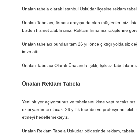
Ünalan tabela olarak İstanbul Üsküdar ilçesine reklam tabela
Ünalan Tabelacı, firması arayışında olan müşterilerimiz. İsta
bizden hizmet alabilirsiniz. Reklam firmamız rakiplerine gö
Ünalan tabelacı bundan tam 26 yıl önce çıktığı yolda siz değe
imza attı.
Ünalan Tabelacı Olarak Ünalanda Işıklı, Işıksız Tabelaların
Ünalan Reklam Tabela
Yeni bir yer açıyorsunuz ve tabelasını kime yaptıracaksın
ekibi yardımcı olacak. 26 yıllık tecrübe ve profesyonel ekibim
etmeyi hedeflemekteyiz.
Ünalan Reklam Tabela Üsküdar bölgesinde reklam, tabela, dij