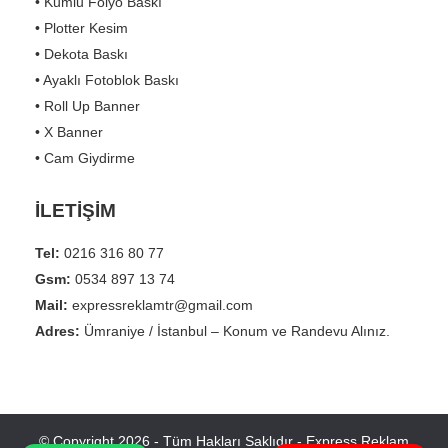
• Kumlu Folyo Baskı
• Plotter Kesim
• Dekota Baskı
• Ayaklı Fotoblok Baskı
• Roll Up Banner
• X Banner
• Cam Giydirme
İLETİŞİM
Tel:
0216 316 80 77
Gsm:
0534 897 13 74
Mail:
expressreklamtr@gmail.com
Adres:
Ümraniye / İstanbul – Konum ve Randevu Alınız.
© Copyright 2026 - Tüm Hakları Saklıdır - Express Reklam