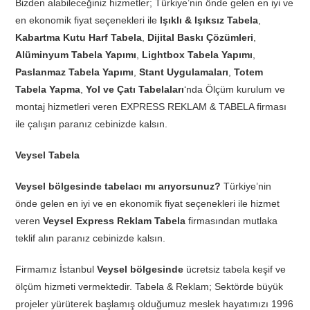
Bizden alabileceğiniz hizmetler; Türkiye’nin önde gelen en iyi ve
en ekonomik fiyat seçenekleri ile
Işıklı & Işıksız Tabela
,
Kabartma Kutu Harf Tabela
,
Dijital Baskı Çözümleri
,
Alüminyum Tabela Yapımı
,
Lightbox Tabela Yapımı
,
Paslanmaz Tabela Yapımı
,
Stant Uygulamaları
,
Totem
Tabela Yapma
,
Yol ve Çatı Tabelaları
‘nda Ölçüm kurulum ve
montaj hizmetleri veren EXPRESS REKLAM & TABELA firması
ile çalışın paranız cebinizde kalsın.
Veysel Tabela
Veysel bölgesinde tabelacı mı arıyorsunuz?
Türkiye’nin
önde gelen en iyi ve en ekonomik fiyat seçenekleri ile hizmet
veren
Veysel Express Reklam Tabela
firmasından mutlaka
teklif alın paranız cebinizde kalsın.
Firmamız İstanbul
Veysel bölgesinde
ücretsiz tabela keşif ve
ölçüm hizmeti vermektedir. Tabela & Reklam; Sektörde büyük
projeler yürüterek başlamış olduğumuz meslek hayatımızı 1996