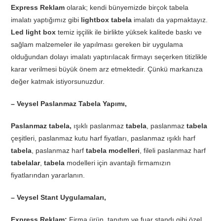
Express Reklam
olarak; kendi bünyemizde birçok tabela
imalatı yaptığımız gibi
lightbox tabela
imalatı da yapmaktayız.
Led light box
temiz işçilik ile birlikte yüksek kalitede baskı ve
sağlam malzemeler ile yapılması gereken bir uygulama
olduğundan dolayı imalatı yaptırılacak firmayı seçerken titizlikle
karar verilmesi büyük önem arz etmektedir. Çünkü markanıza
değer katmak istiyorsunuzdur.
– Veysel Paslanmaz Tabela Yapımı,
Paslanmaz tabela,
ışıklı paslanmaz
tabela
, paslanmaz
tabela
çeşitleri, paslanmaz kutu harf fiyatları, paslanmaz ışıklı harf
tabela
, paslanmaz harf
tabela modelleri
, fileli paslanmaz harf
tabelalar
,
tabela
modelleri için avantajlı firmamızın
fiyatlarından yararlanın.
– Veysel Stant Uygulamaları,
Express Reklam;
Firma ürün, tanıtım ve fuar standı gibi özel