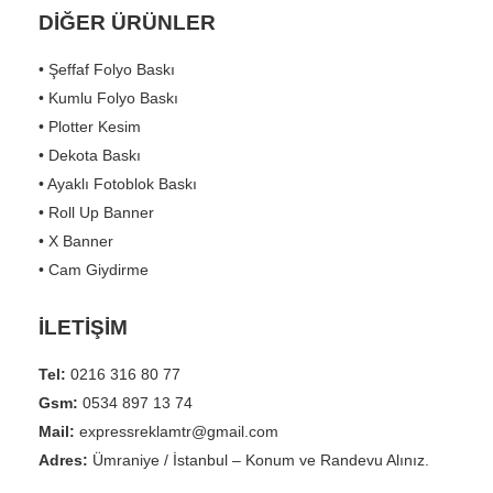
DİĞER ÜRÜNLER
• Şeffaf Folyo Baskı
• Kumlu Folyo Baskı
• Plotter Kesim
• Dekota Baskı
• Ayaklı Fotoblok Baskı
• Roll Up Banner
• X Banner
• Cam Giydirme
İLETİŞİM
Tel:
0216 316 80 77
Gsm:
0534 897 13 74
Mail:
expressreklamtr@gmail.com
Adres:
Ümraniye / İstanbul – Konum ve Randevu Alınız.