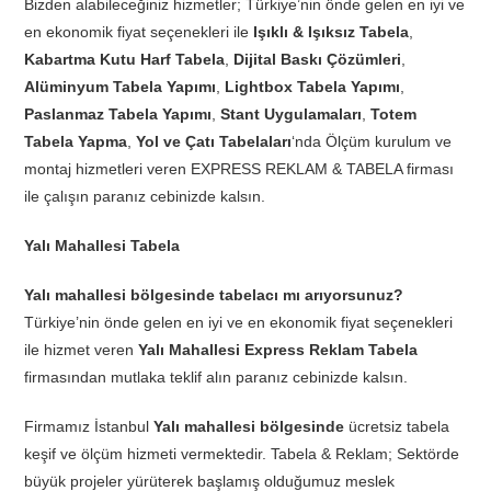
Bizden alabileceğiniz hizmetler; Türkiye’nin önde gelen en iyi ve
en ekonomik fiyat seçenekleri ile
Işıklı & Işıksız Tabela
,
Kabartma Kutu Harf Tabela
,
Dijital Baskı Çözümleri
,
Alüminyum Tabela Yapımı
,
Lightbox Tabela Yapımı
,
Paslanmaz Tabela Yapımı
,
Stant Uygulamaları
,
Totem
Tabela Yapma
,
Yol ve Çatı Tabelaları
‘nda Ölçüm kurulum ve
montaj hizmetleri veren EXPRESS REKLAM & TABELA firması
ile çalışın paranız cebinizde kalsın.
Yalı Mahallesi Tabela
Yalı mahallesi bölgesinde tabelacı mı arıyorsunuz?
Türkiye’nin önde gelen en iyi ve en ekonomik fiyat seçenekleri
ile hizmet veren
Yalı Mahallesi Express Reklam Tabela
firmasından mutlaka teklif alın paranız cebinizde kalsın.
Firmamız İstanbul
Yalı mahallesi bölgesinde
ücretsiz tabela
keşif ve ölçüm hizmeti vermektedir. Tabela & Reklam; Sektörde
büyük projeler yürüterek başlamış olduğumuz meslek