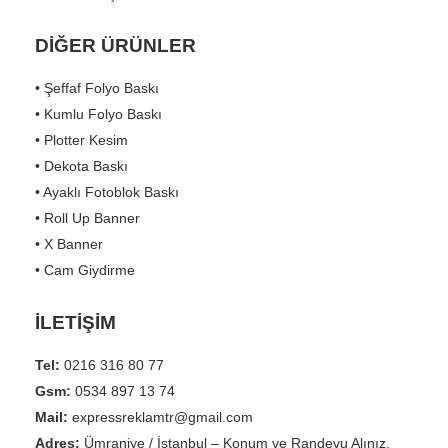
DİĞER ÜRÜNLER
• Şeffaf Folyo Baskı
• Kumlu Folyo Baskı
• Plotter Kesim
• Dekota Baskı
• Ayaklı Fotoblok Baskı
• Roll Up Banner
• X Banner
• Cam Giydirme
İLETİŞİM
Tel:
0216 316 80 77
Gsm:
0534 897 13 74
Mail:
expressreklamtr@gmail.com
Adres:
Ümraniye / İstanbul – Konum ve Randevu Alınız.