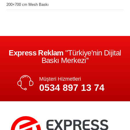
200×700 cm Mesh Baskı
Express Reklam
''Türkiye'nin Dijital
Baskı Merkezi''
Müşteri Hizmetleri
0534 897 13 74