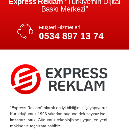
Express Reklam
''Türkiye'nin Dijital
Baskı Merkezi''
Müşteri Hizmetleri
0534 897 13 74
“Express Reklam” olarak en iyi bildiğimiz işi yapıyoruz.
Kurulduğumuz 1996 yılından bugüne dek sayısız işe
imzamızı attık. Günümüz teknolojisine uygun, en yeni
makine ve teçhizata sahibiz.