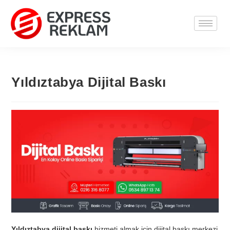
Yıldıztabya Dijital Baskı
Yıldıztabya dijital baskı
hizmeti almak için dijital baskı merkezi