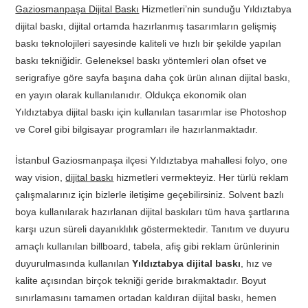
Gaziosmanpaşa Dijital Baskı
Hizmetleri’nin sunduğu Yıldıztabya
dijital baskı, dijital ortamda hazırlanmış tasarımların gelişmiş
baskı teknolojileri sayesinde kaliteli ve hızlı bir şekilde yapılan
baskı tekniğidir. Geleneksel baskı yöntemleri olan ofset ve
serigrafiye göre sayfa başına daha çok ürün alınan dijital baskı,
en yayın olarak kullanılanıdır. Oldukça ekonomik olan
Yıldıztabya dijital baskı için kullanılan tasarımlar ise Photoshop
ve Corel gibi bilgisayar programları ile hazırlanmaktadır.
İstanbul Gaziosmanpaşa ilçesi Yıldıztabya mahallesi folyo, one
way vision,
dijital baskı
hizmetleri vermekteyiz. Her türlü reklam
çalışmalarınız için bizlerle iletişime geçebilirsiniz. Solvent bazlı
boya kullanılarak hazırlanan dijital baskıları tüm hava şartlarına
karşı uzun süreli dayanıklılık göstermektedir. Tanıtım ve duyuru
amaçlı kullanılan billboard, tabela, afiş gibi reklam ürünlerinin
duyurulmasında kullanılan
Yıldıztabya dijital baskı
, hız ve
kalite açısından birçok tekniği geride bırakmaktadır. Boyut
sınırlamasını tamamen ortadan kaldıran dijital baskı, hemen