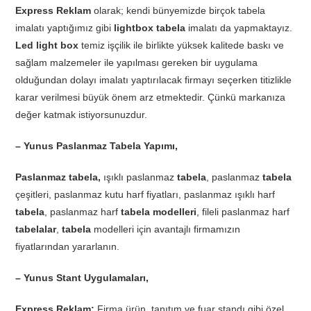
Express Reklam
olarak; kendi bünyemizde birçok tabela
imalatı yaptığımız gibi
lightbox tabela
imalatı da yapmaktayız.
Led light box
temiz işçilik ile birlikte yüksek kalitede baskı ve
sağlam malzemeler ile yapılması gereken bir uygulama
olduğundan dolayı imalatı yaptırılacak firmayı seçerken titizlikle
karar verilmesi büyük önem arz etmektedir. Çünkü markanıza
değer katmak istiyorsunuzdur.
– Yunus Paslanmaz Tabela Yapımı,
Paslanmaz tabela,
ışıklı paslanmaz
tabela
, paslanmaz
tabela
çeşitleri, paslanmaz kutu harf fiyatları, paslanmaz ışıklı harf
tabela
, paslanmaz harf
tabela modelleri
, fileli paslanmaz harf
tabelalar
,
tabela
modelleri için avantajlı firmamızın
fiyatlarından yararlanın.
– Yunus Stant Uygulamaları,
Express Reklam;
Firma ürün, tanıtım ve fuar standı gibi özel