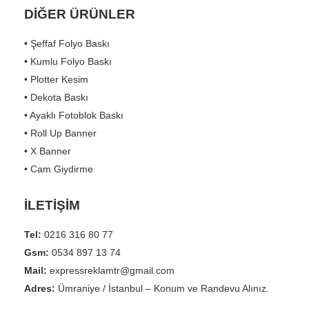
DİĞER ÜRÜNLER
• Şeffaf Folyo Baskı
• Kumlu Folyo Baskı
• Plotter Kesim
• Dekota Baskı
• Ayaklı Fotoblok Baskı
• Roll Up Banner
• X Banner
• Cam Giydirme
İLETİŞİM
Tel:
0216 316 80 77
Gsm:
0534 897 13 74
Mail:
expressreklamtr@gmail.com
Adres:
Ümraniye / İstanbul – Konum ve Randevu Alınız.