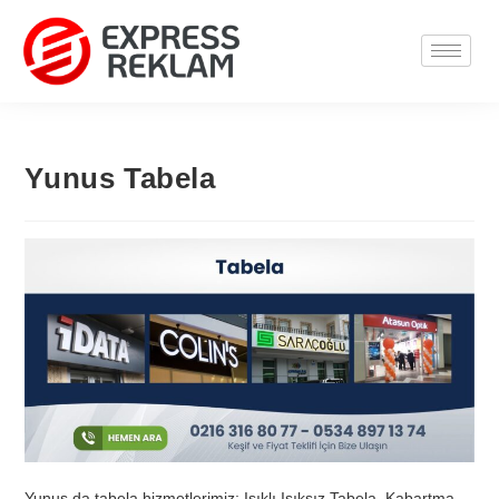
Yunus Tabela
Yunus da tabela hizmetlerimiz; Işıklı Işıksız Tabela, Kabartma