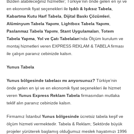
Bizden alabileceğiniz hizmetler; Türkiye’nin önde gelen en iyi ve
en ekonomik fiyat seçenekleri ile
Işıklı & Işıksız Tabela
,
Kabartma Kutu Harf Tabela
,
Dijital Baskı Çözümleri
,
Alüminyum Tabela Yapımı
,
Lightbox Tabela Yapımı
,
Paslanmaz Tabela Yapımı
,
Stant Uygulamaları
,
Totem
Tabela Yapma
,
Yol ve Çatı Tabelaları
‘nda Ölçüm kurulum ve
montaj hizmetleri veren EXPRESS REKLAM & TABELA firması
ile çalışın paranız cebinizde kalsın.
Yunus Tabela
Yunus bölgesinde tabelacı mı arıyorsunuz?
Türkiye’nin
önde gelen en iyi ve en ekonomik fiyat seçenekleri ile hizmet
veren
Yunus Express Reklam Tabela
firmasından mutlaka
teklif alın paranız cebinizde kalsın.
Firmamız İstanbul
Yunus bölgesinde
ücretsiz tabela keşif ve
ölçüm hizmeti vermektedir. Tabela & Reklam; Sektörde büyük
projeler yürüterek başlamış olduğumuz meslek hayatımızı 1996