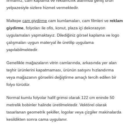
firmamız, cam kaplama ve reklamcılık alanında geniş ürün
yelpazesiyle sizlere hizmet vermektedir.
Maltepe
cam giydirme
cam kumlamaları, cam filmleri ve
reklam
giydirme
, folyoları ile ofis, konut, plaza içi dekorasyon
uygulamaları yapmaktayız. Dilediğiniz görsel kaplama ve logo
çalışmaları uygun materyal ile üretilip uygulama
yapılabilmektedir.
Genellikle mağazaların vitrin camlarında, arkasında yer alan
teşhir ürünlerini kapatmaması, ürünün satışını hızlandırma
veya mağazanın görselini değiştirme amaçlı tercih edilen bir
folyo türüdür.
Normal kumlu folyolar hafif grimsi olarak 122 cm eninde 50
metrelik bobinler halinde üretilmektedir. Vektörel olarak
tasarlanan geometrik şekiller, logolar veya çizgiler makinalarda
kesildikten sonra cama uygulanır.