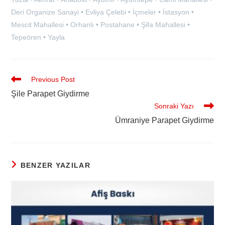
Deri Organize Sanayi • Evliya Çelebi • İçmeler • İstasyon •
Mescit Mahallesi • Orhanlı • Postahane • Şifa Mahallesi •
Tepeören • Yayla
Previous Post
Şile Parapet Giydirme
Sonraki Yazı
Ümraniye Parapet Giydirme
BENZER YAZILAR